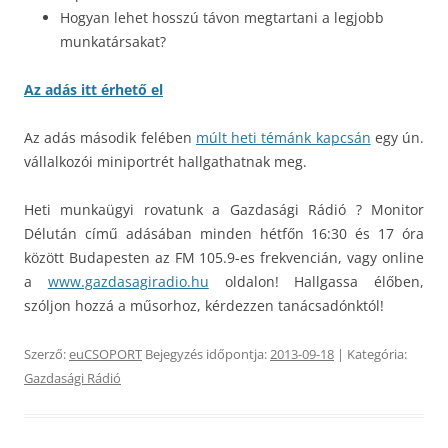
Hogyan lehet hosszú távon megtartani a legjobb
munkatársakat?
Az adás itt érhető el
Az adás második felében
múlt heti témánk kapcsán
egy ún.
vállalkozói miniportrét hallgathatnak meg.
Heti munkaügyi rovatunk a Gazdasági Rádió ? Monitor
Délután című adásában minden hétfőn 16:30 és 17 óra
között Budapesten az FM 105.9-es frekvencián, vagy online
a
www.gazdasagiradio.hu
oldalon! Hallgassa élőben,
szóljon hozzá a műsorhoz, kérdezzen tanácsadónktól!
Szerző:
euCSOPORT
Bejegyzés időpontja:
2013-09-18
| Kategória:
Gazdasági Rádió