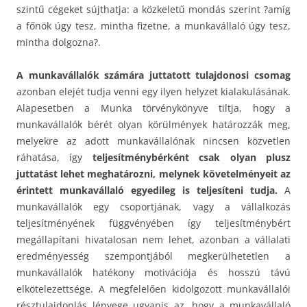
szintű cégeket sújthatja: a közkeletű mondás szerint ?amíg
a főnök úgy tesz, mintha fizetne, a munkavállaló úgy tesz,
mintha dolgozna?.
A munkavállalók számára juttatott tulajdonosi csomag
azonban elejét tudja venni egy ilyen helyzet kialakulásának.
Alapesetben a Munka törvénykönyve tiltja, hogy a
munkavállalók bérét olyan körülmények határozzák meg,
melyekre az adott munkavállalónak nincsen közvetlen
ráhatása, így
teljesítménybérként csak olyan plusz
juttatást lehet meghatározni, melynek követelményeit az
érintett munkavállaló egyedileg is teljesíteni tudja.
A
munkavállalók egy csoportjának, vagy a vállalkozás
teljesítményének függvényében így teljesítménybért
megállapítani hivatalosan nem lehet, azonban a vállalati
eredményesség szempontjából megkerülhetetlen a
munkavállalók hatékony motivációja és hosszú távú
elkötelezettsége. A megfelelően kidolgozott munkavállalói
résztulajdonlás lényege ugyanis az, hogy a munkavállaló