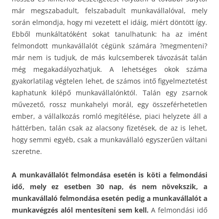
már megszabadult, felszabadult munkavállalóval, mely
során elmondja, hogy mi vezetett el idáig, miért döntött így.
Ebből munkáltatóként sokat tanulhatunk: ha az imént
felmondott munkavállalót cégünk számára ?megmenteni?
már nem is tudjuk, de más kulcsemberek távozását talán
még megakadályozhatjuk. A lehetséges okok száma
gyakorlatilag végtelen lehet, de számos intő figyelmeztetést
kaphatunk kilépő munkavállalónktól. Talán egy zsarnok
művezető, rossz munkahelyi morál, egy összeférhetetlen
ember, a vállalkozás romló megítélése, piaci helyzete áll a
háttérben, talán csak az alacsony fizetések, de az is lehet,
hogy semmi egyéb, csak a munkavállaló egyszerűen váltani
szeretne.
A munkavállalót felmondása esetén is köti a felmondási
idő, mely ez esetben 30 nap, és nem növekszik, a
munkavállaló felmondása esetén pedig a munkavállalót a
munkavégzés alól mentesíteni sem kell.
A felmondási idő