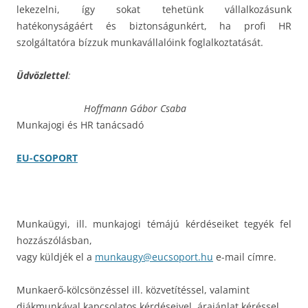
lekezelni, így sokat tehetünk vállalkozásunk
hatékonyságáért és biztonságunkért, ha profi HR
szolgáltatóra bízzuk munkavállalóink foglalkoztatását.
Üdvözlettel
:
Hoffmann Gábor Csaba
Munkajogi és HR tanácsadó
EU-CSOPORT
Munkaügyi, ill. munkajogi témájú kérdéseiket tegyék fel
hozzászólásban,
vagy küldjék el a
munkaugy@eucsoport.hu
e-mail címre.
Munkaerő-kölcsönzéssel ill. közvetítéssel, valamint
diákmunkával kapcsolatos kérdéseivel, árajánlat kéréssel