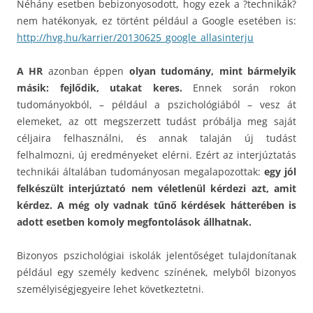
Néhány esetben bebizonyosodott, hogy ezek a ?technikák?
nem hatékonyak, ez történt például a Google esetében is:
http://hvg.hu/karrier/20130625_google_allasinterju
A HR
azonban éppen
olyan tudomány, mint bármelyik
másik: fejlődik, utakat keres.
Ennek során rokon
tudományokból, – például a pszichológiából – vesz át
elemeket, az ott megszerzett tudást próbálja meg saját
céljaira felhasználni, és annak talaján új tudást
felhalmozni, új eredményeket elérni. Ezért az interjúztatás
technikái általában tudományosan megalapozottak:
egy jól
felkészült interjúztató nem véletlenül kérdezi azt, amit
kérdez. A még oly vadnak tűnő kérdések hátterében is
adott esetben komoly megfontolások állhatnak.
Bizonyos pszichológiai iskolák jelentőséget tulajdonítanak
például egy személy kedvenc színének, melyből bizonyos
személyiségjegyeire lehet következtetni.