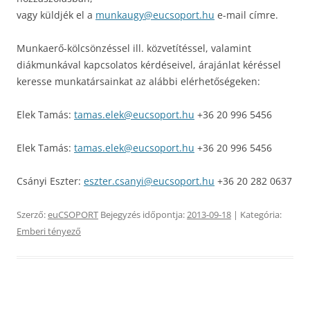
vagy küldjék el a
munkaugy@eucsoport.hu
e-mail címre.
Munkaerő-kölcsönzéssel ill. közvetítéssel, valamint
diákmunkával kapcsolatos kérdéseivel, árajánlat kéréssel
keresse munkatársainkat az alábbi elérhetőségeken:
Elek Tamás:
tamas.elek@eucsoport.hu
+36 20 996 5456
Elek Tamás:
tamas.elek@eucsoport.hu
+36 20 996 5456
Csányi Eszter:
eszter.csanyi@eucsoport.hu
+36 20 282 0637
Szerző:
euCSOPORT
Bejegyzés időpontja:
2013-09-18
| Kategória:
Emberi tényező