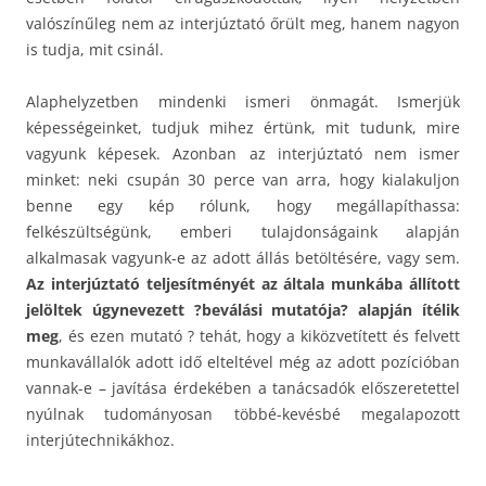
valószínűleg nem az interjúztató őrült meg, hanem nagyon
is tudja, mit csinál.
Alaphelyzetben mindenki ismeri önmagát. Ismerjük
képességeinket, tudjuk mihez értünk, mit tudunk, mire
vagyunk képesek. Azonban az interjúztató nem ismer
minket: neki csupán 30 perce van arra, hogy kialakuljon
benne egy kép rólunk, hogy megállapíthassa:
felkészültségünk, emberi tulajdonságaink alapján
alkalmasak vagyunk-e az adott állás betöltésére, vagy sem.
Az interjúztató teljesítményét az általa munkába állított
jelöltek úgynevezett ?beválási mutatója? alapján ítélik
meg
, és ezen mutató ? tehát, hogy a kiközvetített és felvett
munkavállalók adott idő elteltével még az adott pozícióban
vannak-e – javítása érdekében a tanácsadók előszeretettel
nyúlnak tudományosan többé-kevésbé megalapozott
interjútechnikákhoz.