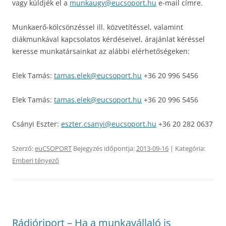
vagy küldjék el a
munkaugy@eucsoport.hu
e-mail címre.
Munkaerő-kölcsönzéssel ill. közvetítéssel, valamint
diákmunkával kapcsolatos kérdéseivel, árajánlat kéréssel
keresse munkatársainkat az alábbi elérhetőségeken:
Elek Tamás:
tamas.elek@eucsoport.hu
+36 20 996 5456
Elek Tamás:
tamas.elek@eucsoport.hu
+36 20 996 5456
Csányi Eszter:
eszter.csanyi@eucsoport.hu
+36 20 282 0637
Szerző:
euCSOPORT
Bejegyzés időpontja:
2013-09-16
| Kategória:
Emberi tényező
Rádióriport – Ha a munkavállaló is