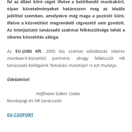
fel az állást kiíró céget illetve a betöltendő munkakört,
olyan követelményeket határozzon meg az ideális
jelölttel szemben, amelyekre még maga a pozíciót kiíró,
illetve a közvetítést megrendelő cégvezető sem gondolt.
Az interjúztató tanácsadó szakmai felkészültsége tehát a
sikeres közvetítés záloga.
Az
EU-JOBS Kft
. 2005 óta számos vállalkozás sikeres
munkaerő-közvetítő partnere, ahogy felkészült HR
tanácsadó kollégáink ?beválási mutatója? is ezt mutatja.
Üdvözlettel
:
Hoffmann Gábor Csaba
Munkajogi és HR tanácsadó
EU-CSOPORT