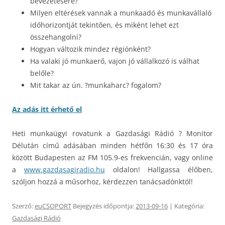
bevezetésére?
Milyen eltérések vannak a munkaadó és munkavállaló
időhorizontját tekintően, és miként lehet ezt
összehangolni?
Hogyan változik mindez régiónként?
Ha valaki jó munkaerő, vajon jó vállalkozó is válhat
belőle?
Mit takar az ún. ?munkaharc? fogalom?
Az adás itt érhető el
Heti munkaügyi rovatunk a Gazdasági Rádió ? Monitor
Délután című adásában minden hétfőn 16:30 és 17 óra
között Budapesten az FM 105.9-es frekvencián, vagy online
a
www.gazdasagiradio.hu
oldalon! Hallgassa élőben,
szóljon hozzá a műsorhoz, kérdezzen tanácsadónktól!
Szerző:
euCSOPORT
Bejegyzés időpontja:
2013-09-16
| Kategória:
Gazdasági Rádió