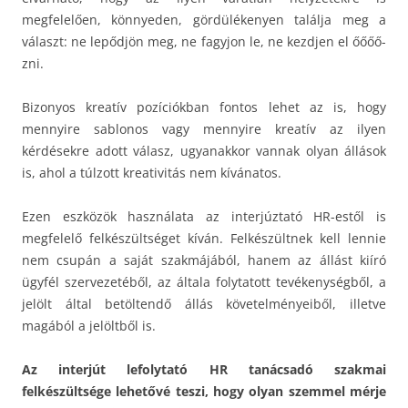
megfelelően, könnyeden, gördülékenyen találja meg a
választ: ne lepődjön meg, ne fagyjon le, ne kezdjen el őőőő-
zni.
Bizonyos kreatív pozíciókban fontos lehet az is, hogy
mennyire sablonos vagy mennyire kreatív az ilyen
kérdésekre adott válasz, ugyanakkor vannak olyan állások
is, ahol a túlzott kreativitás nem kívánatos.
Ezen eszközök használata az interjúztató HR-estől is
megfelelő felkészültséget kíván. Felkészültnek kell lennie
nem csupán a saját szakmájából, hanem az állást kiíró
ügyfél szervezetéből, az általa folytatott tevékenységből, a
jelölt által betöltendő állás követelményeiből, illetve
magából a jelöltből is.
Az interjút lefolytató HR tanácsadó szakmai
felkészültsége lehetővé teszi, hogy olyan szemmel mérje