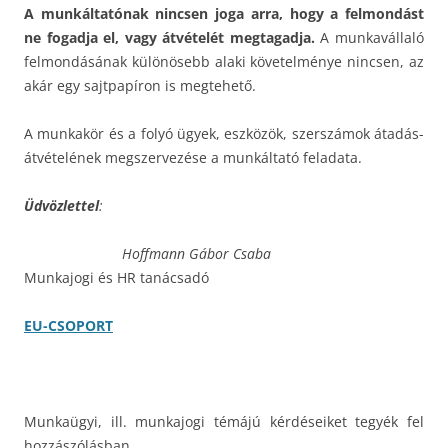
A munkáltatónak nincsen joga arra, hogy a felmondást
ne fogadja el, vagy átvételét megtagadja.
A munkavállaló
felmondásának különösebb alaki követelménye nincsen, az
akár egy sajtpapíron is megtehető.
A munkakör és a folyó ügyek, eszközök, szerszámok átadás-
átvételének megszervezése a munkáltató feladata.
Üdvözlettel
:
Hoffmann Gábor Csaba
Munkajogi és HR tanácsadó
EU-CSOPORT
Munkaügyi, ill. munkajogi témájú kérdéseiket tegyék fel
hozzászólásban,