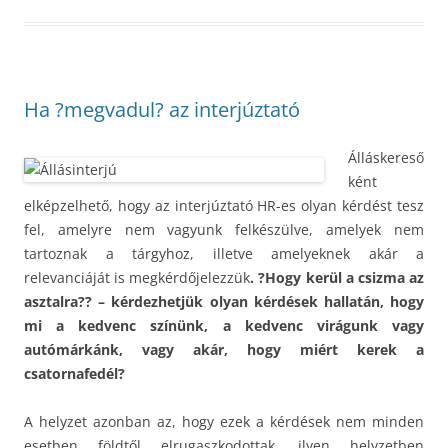
Ha ?megvadul? az interjúztató
Álláskereső
ként
elképzelhető, hogy az interjúztató HR-es olyan kérdést tesz
fel, amelyre nem vagyunk felkészülve, amelyek nem
tartoznak a tárgyhoz, illetve amelyeknek akár a
relevanciáját is megkérdőjelezzük
. ?Hogy kerül a csizma az
asztalra?? – kérdezhetjük olyan kérdések hallatán, hogy
mi a kedvenc színünk, a kedvenc virágunk vagy
autómárkánk, vagy akár, hogy miért kerek a
csatornafedél?
A helyzet azonban az, hogy ezek a kérdések nem minden
esetben földtől elrugaszkodottak, ilyen helyzetben