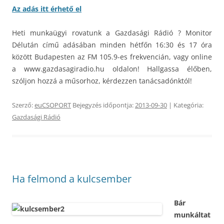
Az adás itt érhető el
Heti munkaügyi rovatunk a Gazdasági Rádió ? Monitor
Délután című adásában minden hétfőn 16:30 és 17 óra
között Budapesten az FM 105.9-es frekvencián, vagy online
a www.gazdasagiradio.hu oldalon! Hallgassa élőben,
szóljon hozzá a műsorhoz, kérdezzen tanácsadónktól!
Szerző:
euCSOPORT
Bejegyzés időpontja:
2013-09-30
| Kategória:
Gazdasági Rádió
Ha felmond a kulcsember
Bár
munkáltat