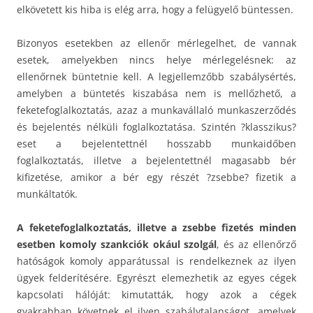
elkövetett kis hiba is elég arra, hogy a felügyelő büntessen.
Bizonyos esetekben az ellenőr mérlegelhet, de vannak
esetek, amelyekben nincs helye mérlegelésnek: az
ellenőrnek büntetnie kell. A legjellemzőbb szabálysértés,
amelyben a büntetés kiszabása nem is mellőzhető, a
feketefoglalkoztatás, azaz a munkavállaló munkaszerződés
és bejelentés nélküli foglalkoztatása. Szintén ?klasszikus?
eset a bejelentettnél hosszabb munkaidőben
foglalkoztatás, illetve a bejelentettnél magasabb bér
kifizetése, amikor a bér egy részét ?zsebbe? fizetik a
munkáltatók.
A feketefoglalkoztatás, illetve a zsebbe fizetés minden
esetben komoly szankciók okául szolgál
, és az ellenőrző
hatóságok komoly apparátussal is rendelkeznek az ilyen
ügyek felderítésére. Egyrészt elemezhetik az egyes cégek
kapcsolati hálóját: kimutatták, hogy azok a cégek
gyakrabban követnek el ilyen szabálytalanságot, amelyek