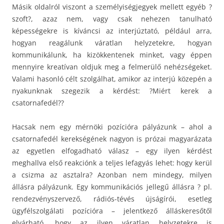
Másik oldalról viszont a személyiségjegyek mellett egyéb ?
szoft?, azaz nem, vagy csak nehezen tanulható
képességekre is kíváncsi az interjúztató, például arra,
hogyan reagálunk váratlan helyzetekre, hogyan
kommunikálunk, ha kizökkentenek minket, vagy éppen
mennyire kreatívan oldjuk meg a felmerülő nehézségeket.
Valami hasonló célt szolgálhat, amikor az interjú közepén a
nyakunknak szegezik a kérdést: ?Miért kerek a
csatornafedél??
Hacsak nem egy mérnöki pozícióra pályázunk – ahol a
csatornafedél kerekségének nagyon is prózai magyarázata
az egyetlen elfogadható válasz – egy ilyen kérdést
meghallva első reakciónk a teljes lefagyás lehet: hogy kerül
a csizma az asztalra? Azonban nem mindegy, milyen
állásra pályázunk. Egy kommunikációs jellegű állásra ? pl.
rendezvényszervező, rádiós-tévés újságírói, esetleg
ügyfélszolgálati pozícióra – jelentkező álláskeresőtől
elvárható, hogy az ilyen váratlan helyzetekre is