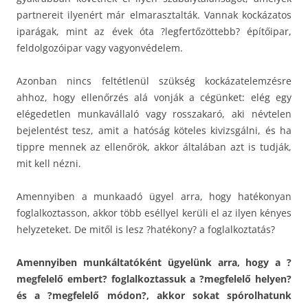
partnereit ilyenért már elmarasztalták. Vannak kockázatos
iparágak, mint az évek óta ?legfertőzöttebb? építőipar,
feldolgozóipar vagy vagyonvédelem.
Azonban nincs feltétlenül szükség kockázatelemzésre
ahhoz, hogy ellenőrzés alá vonják a cégünket: elég egy
elégedetlen munkavállaló vagy rosszakaró, aki névtelen
bejelentést tesz, amit a hatóság köteles kivizsgálni, és ha
tippre mennek az ellenőrök, akkor általában azt is tudják,
mit kell nézni.
Amennyiben a munkaadó ügyel arra, hogy hatékonyan
foglalkoztasson, akkor több eséllyel kerüli el az ilyen kényes
helyzeteket. De mitől is lesz ?hatékony? a foglalkoztatás?
Amennyiben munkáltatóként ügyelünk arra, hogy a ?
megfelelő embert? foglalkoztassuk a ?megfelelő helyen?
és a ?megfelelő módon?, akkor sokat spórolhatunk