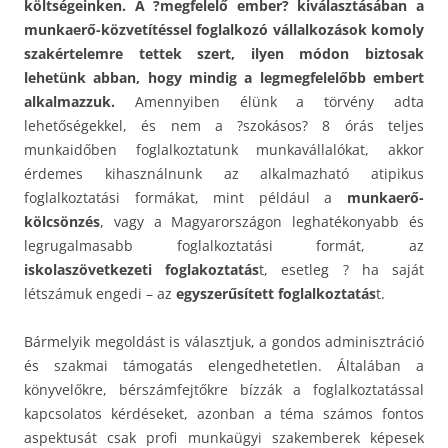
költségeinken.
A ?megfelelő ember? kiválasztásában a
munkaerő-közvetítéssel foglalkozó vállalkozások komoly
szakértelemre tettek szert, ilyen módon biztosak
lehetünk abban, hogy mindig a legmegfelelőbb embert
alkalmazzuk.
Amennyiben élünk a törvény adta
lehetőségekkel, és nem a ?szokásos? 8 órás teljes
munkaidőben foglalkoztatunk munkavállalókat, akkor
érdemes kihasználnunk az alkalmazható atipikus
foglalkoztatási formákat, mint például a
munkaerő-
kölcsönzés
, vagy a Magyarországon leghatékonyabb és
legrugalmasabb foglalkoztatási formát, az
iskolaszövetkezeti foglakoztatás
t, esetleg ? ha saját
létszámuk engedi – az
egyszerűsített foglalkoztatás
t.
Bármelyik megoldást is választjuk, a gondos adminisztráció
és szakmai támogatás elengedhetetlen. Általában a
könyvelőkre, bérszámfejtőkre bízzák a foglalkoztatással
kapcsolatos kérdéseket, azonban a téma számos fontos
aspektusát csak profi munkaügyi szakemberek képesek