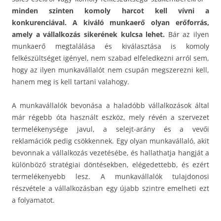
minden szinten komoly harcot kell vívni a
konkurenciával.
A kiváló munkaerő olyan erőforrás,
amely a vállalkozás sikerének kulcsa lehet.
Bár az ilyen
munkaerő megtalálása és kiválasztása is komoly
felkészültséget igényel, nem szabad elfeledkezni arról sem,
hogy az ilyen munkavállalót nem csupán megszerezni kell,
hanem meg is kell tartani valahogy.
A munkavállalók bevonása a haladóbb vállalkozások által
már régebb óta használt eszköz, mely révén a szervezet
termelékenysége javul, a selejt-arány és a vevői
reklamációk pedig csökkennek. Egy olyan munkavállaló, akit
bevonnak a vállalkozás vezetésébe, és hallathatja hangját a
különböző stratégiai döntésekben, elégedettebb, és ezért
termelékenyebb lesz. A munkavállalók tulajdonosi
részvétele a vállalkozásban egy újabb szintre emelheti ezt
a folyamatot.