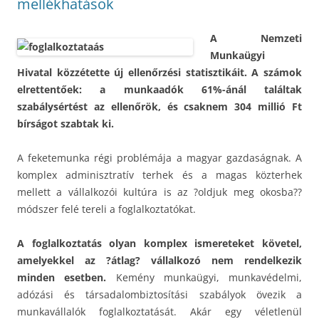
mellékhatások
A Nemzeti
Munkaügyi
Hivatal közzétette új ellenőrzési statisztikáit. A számok
elrettentőek: a munkaadók 61%-ánál találtak
szabálysértést az ellenőrök, és csaknem 304 millió Ft
bírságot szabtak ki.
A feketemunka régi problémája a magyar gazdaságnak. A
komplex adminisztratív terhek és a magas közterhek
mellett a vállalkozói kultúra is az ?oldjuk meg okosba??
módszer felé tereli a foglalkoztatókat.
A foglalkoztatás olyan komplex ismereteket követel,
amelyekkel az ?átlag? vállalkozó nem rendelkezik
minden esetben.
Kemény munkaügyi, munkavédelmi,
adózási és társadalombiztosítási szabályok övezik a
munkavállalók foglalkoztatását. Akár egy véletlenül