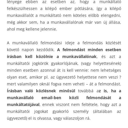
lényege ebben az esetben az, hogy a munkáltató
felkészülhessen a kilépő ember pótlására, így a kilépő
munkavállalót a munkáltató nem köteles előbb elengedni,
még akkor sem, ha a munkavállalónak már van új állása,
ahol meg kellene jelennie.
A munkavállaló felmondási ideje a felmondás közlését
követő napon kezdődik.
A felmondást minden esetben
írásban kell közölnie a munkavállalónak
, és azt a
munkáltatói jogkörök gyakorlójának, (vagy helyettesének)
minden esetben azonnal át is kell vennie: nem lehetséges
olyan eset, amikor pl. az ügyvezető helyettese nem veszi ?
mert valamilyen oknál fogva nem veheti – át a felmondást.
Írásban való közlésnek minősül
továbbá a
z is, ha a
munkavállaló email-ben közli felmondását a
munkáltatójával
, ennek viszont nem feltétele, hogy azt a
munkáltatói jogokat gyakorló személy (általában az
ügyvezető) el is olvassa, vagy válaszoljon rá.