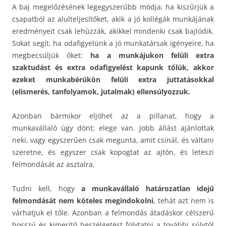
A baj megelőzésének legegyszerűbb módja, ha kiszűrjük a
csapatból az alulteljesítőket, akik a jó kollégák munkájának
eredményeit csak lehúzzák, akikkel mindenki csak bajlódik.
Sokat segít, ha odafigyelünk a jó munkatársak igényeire, ha
megbecsüljük őket:
ha a munkájukon felüli extra
szaktudást és extra odafigyelést kapunk tőlük, akkor
ezeket munkabérükön felüli extra juttatásokkal
(elismerés, tanfolyamok, jutalmak) ellensúlyozzuk.
Azonban bármikor eljöhet az a pillanat, hogy a
munkavállaló úgy dönt: elege van. Jobb állást ajánlottak
neki, vagy egyszerűen csak megunta, amit csinál, és váltani
szeretne, és egyszer csak kopogtat az ajtón, és leteszi
felmondását az asztalra.
Tudni kell, hogy
a munkavállaló határozatlan idejű
felmondását nem köteles megindokolni
, tehát azt nem is
várhatjuk el tőle. Azonban a felmondás átadáskor célszerű
hosszú és kimerítő beszélgetést folytatni a további súlytól