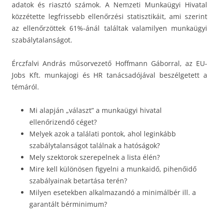
adatok és riasztó számok. A Nemzeti Munkaügyi Hivatal
közzétette legfrissebb ellenőrzési statisztikáit, ami szerint
az ellenőrzöttek 61%-ánál találtak valamilyen munkaügyi
szabálytalanságot.
Érczfalvi András műsorvezető Hoffmann Gáborral, az EU-
Jobs Kft. munkajogi és HR tanácsadójával beszélgetett a
témáról.
Mi alapján „választ” a munkaügyi hivatal
ellenőrizendő céget?
Melyek azok a találati pontok, ahol leginkább
szabálytalanságot találnak a hatóságok?
Mely szektorok szerepelnek a lista élén?
Mire kell különösen figyelni a munkaidő, pihenőidő
szabályainak betartása terén?
Milyen esetekben alkalmazandó a minimálbér ill. a
garantált bérminimum?