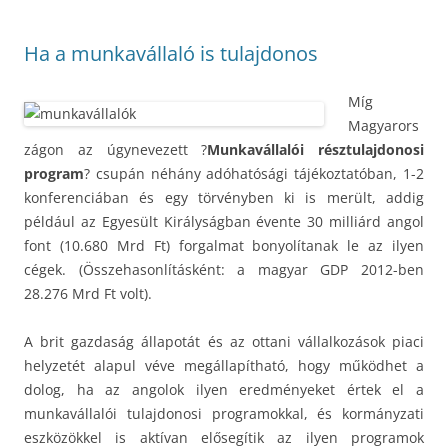
Ha a munkavállaló is tulajdonos
Míg
Magyarors
zágon az úgynevezett ?
Munkavállalói résztulajdonosi
program
? csupán néhány adóhatósági tájékoztatóban, 1-2
konferenciában és egy törvényben ki is merült, addig
például az Egyesült Királyságban évente 30 milliárd angol
font (10.680 Mrd Ft) forgalmat bonyolítanak le az ilyen
cégek. (Összehasonlításként: a magyar GDP 2012-ben
28.276 Mrd Ft volt).
A brit gazdaság állapotát és az ottani vállalkozások piaci
helyzetét alapul véve megállapítható, hogy működhet a
dolog, ha az angolok ilyen eredményeket értek el a
munkavállalói tulajdonosi programokkal, és kormányzati
eszközökkel is aktívan elősegítik az ilyen programok