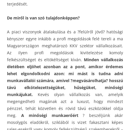
terjedését.
De miről is van szó tulajdonképpen?
A piaci viszonyok átalakulása és a ?felülről jövő? hatósági
kényszer egyre inkább a profi megoldások felé tereli a ma
Magyarországon meghatározó KKV szektor vállalkozásait.
Az ilyen profi megoldások kivitelezése komoly
felkészültséget és eltökéltséget kíván.
Minden vállalkozás
életében eljöhet azonban az a pont, amikor érdemes
lehet elgondolkodni azon: mi mást is tudna adni
munkavállalói számára, amivel ?megvásárolhatja? hosszú
távú elkötelezettségüket, hűségüket, minőségi
munkájukat.
Kevés olyan vállalkozás van, amelyik
megengedheti magának azt a luxust, hogy mindezt
pénzzel, tehát közvetlen és rövid távú eszközökkel oldja
meg.
A minőségi munkaerőért
? beszéljünk akár
mosolygós eladókról, sziklából is vizet fakasztani képes
sales-esekről vagy komoly felkészültségű szakemberekről –