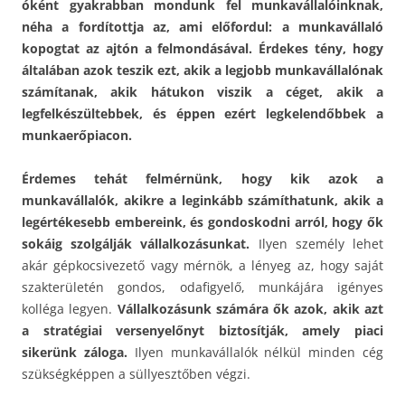
óként gyakrabban mondunk fel munkavállalóinknak,
néha a fordítottja az, ami előfordul: a munkavállaló
kopogtat az ajtón a felmondásával. Érdekes tény, hogy
általában azok teszik ezt, akik a legjobb munkavállalónak
számítanak, akik hátukon viszik a céget, akik a
legfelkészültebbek, és éppen ezért legkelendőbbek a
munkaerőpiacon.
Érdemes tehát felmérnünk, hogy kik azok a
munkavállalók, akikre a leginkább számíthatunk, akik a
legértékesebb embereink, és gondoskodni arról, hogy ők
sokáig szolgálják vállalkozásunkat.
Ilyen személy lehet
akár gépkocsivezető vagy mérnök, a lényeg az, hogy saját
szakterületén gondos, odafigyelő, munkájára igényes
kolléga legyen.
Vállalkozásunk számára ők azok, akik azt
a stratégiai versenyelőnyt biztosítják, amely piaci
sikerünk záloga.
Ilyen munkavállalók nélkül minden cég
szükségképpen a süllyesztőben végzi.