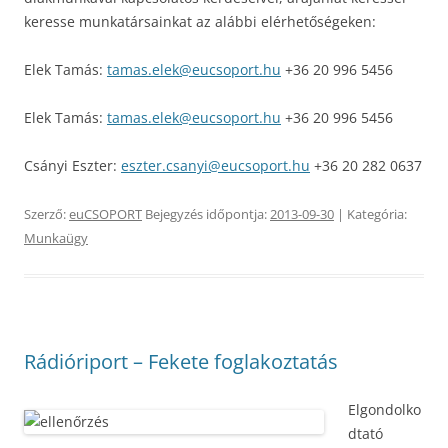
keresse munkatársainkat az alábbi elérhetőségeken:
Elek Tamás:
tamas.elek@eucsoport.hu
+36 20 996 5456
Elek Tamás:
tamas.elek@eucsoport.hu
+36 20 996 5456
Csányi Eszter:
eszter.csanyi@eucsoport.hu
+36 20 282 0637
Szerző:
euCSOPORT
Bejegyzés időpontja:
2013-09-30
| Kategória:
Munkaügy
Rádióriport – Fekete foglakoztatás
Elgondolko
dtató