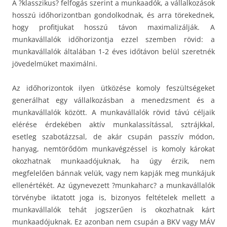
A ?klasszikus? felfogás szerint a munkaadók, a vállalkozások
hosszú időhorizontban gondolkodnak, és arra törekednek,
hogy profitjukat hosszú távon maximalizálják. A
munkavállalók időhorizontja ezzel szemben rövid: a
munkavállalók általában 1-2 éves időtávon belül szeretnék
jövedelmüket maximálni.
Az időhorizontok ilyen ütközése komoly feszültségeket
generálhat egy vállalkozásban a menedzsment és a
munkavállalók között. A munkavállalók rövid távú céljaik
elérése érdekében aktív munkalassítással, sztrájkkal,
esetleg szabotázzsal, de akár csupán passzív módon,
hanyag, nemtörődöm munkavégzéssel is komoly károkat
okozhatnak munkaadójuknak, ha úgy érzik, nem
megfelelően bánnak velük, vagy nem kapják meg munkájuk
ellenértékét. Az úgynevezett ?munkaharc? a munkavállalók
törvénybe iktatott joga is, bizonyos feltételek mellett a
munkavállalók tehát jogszerűen is okozhatnak kárt
munkaadójuknak. Ez azonban nem csupán a BKV vagy MÁV