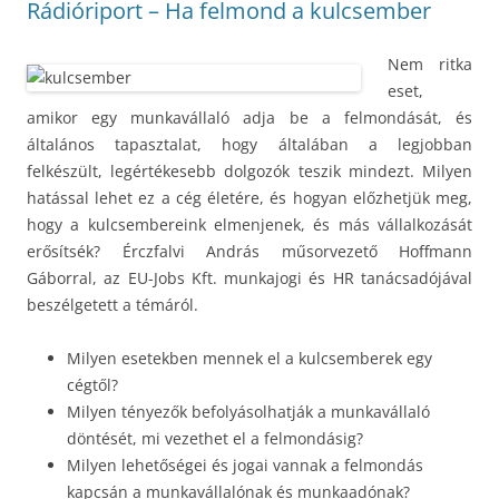
Rádióriport – Ha felmond a kulcsember
Nem ritka
eset,
amikor egy munkavállaló adja be a felmondását, és
általános tapasztalat, hogy általában a legjobban
felkészült, legértékesebb dolgozók teszik mindezt. Milyen
hatással lehet ez a cég életére, és hogyan előzhetjük meg,
hogy a kulcsembereink elmenjenek, és más vállalkozását
erősítsék? Érczfalvi András műsorvezető Hoffmann
Gáborral, az EU-Jobs Kft. munkajogi és HR tanácsadójával
beszélgetett a témáról.
Milyen esetekben mennek el a kulcsemberek egy
cégtől?
Milyen tényezők befolyásolhatják a munkavállaló
döntését, mi vezethet el a felmondásig?
Milyen lehetőségei és jogai vannak a felmondás
kapcsán a munkavállalónak és munkaadónak?