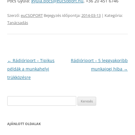
Pócs Gyula:
gyula.pocs@eucsoport.hu
, +36 20 451 6746
Szerző:
euCSOPORT
Bejegyzés időpontja:
2014-03-13
| Kategória:
Tanácsadás
Bejegyzés
←
Rádióriport – Tipikus
Rádióriport – 5 leggyakoribb
navigáció
példák a munkahelyi
munkajogi hiba
→
trükközésre
Keresés:
AJÁNLOTT OLDALAK