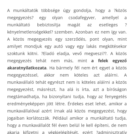
A munkáltatók többsége úgy gondolja, hogy a ?közös
megegyezés? egy olyan csodafegyver, amellyel a
munkáltató bebiztosítja magát az esetleges ?
kényelmetlenségekkel? szemben. Azonban ez nem így van.
A közös megegyezés egy szerződés, pont olyan, mint
amilyet mondjuk egy autó vagy egy lakás megkötésekor
szoktunk kötni. ?Eladó eladja, vevő megveszi??. A közös
megegyezés tehát nem más, mint
a felek egyező
akaratnyilatkozata
. Ha bármely fél nem ért egyet a közös
megegyezéssel, akkor nem köteles azt aláírni. A
munkavállaló tehát egyrészt nem is köteles aláírni a közös
megegyezést, másrészt, ha alá is írta, azt a bíróságon
megtámadhatja, ha bizonyítani tudja, hogy az fenyegetés
eredményeképpen jött létre. Érdekes eset lehet, amikor a
munkavállalóval azért írnak alá közös megegyezést, hogy
jogaiban korlátozzák. Például amikor a munkáltató tudja,
hogy a munkavállalót fél éven belül le kell építeni, de nem
akarja kifizetni a végkielégítését, ezért ?adminisztratív