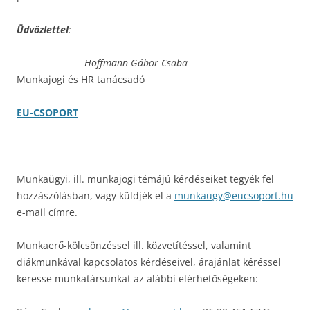
Üdvözlettel
:
Hoffmann Gábor Csaba
Munkajogi és HR tanácsadó
EU-CSOPORT
Munkaügyi, ill. munkajogi témájú kérdéseiket tegyék fel
hozzászólásban, vagy küldjék el a
munkaugy@eucsoport.hu
e-mail címre.
Munkaerő-kölcsönzéssel ill. közvetítéssel, valamint
diákmunkával kapcsolatos kérdéseivel, árajánlat kéréssel
keresse munkatársunkat az alábbi elérhetőségeken: