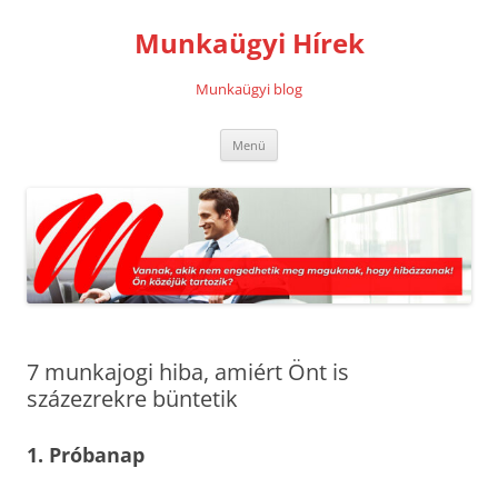
Kilépés
a
Munkaügyi Hírek
tartalomba
Munkaügyi blog
Menü
7 munkajogi hiba, amiért Önt is
százezrekre büntetik
1. Próbanap