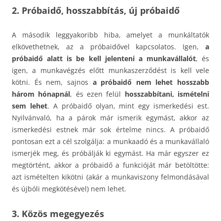
2. Próbaidő, hosszabbítás, új próbaidő
A második leggyakoribb hiba, amelyet a munkáltatók
elkövethetnek, az a próbaidővel kapcsolatos. Igen,
a
próbaidő alatt is be kell jelenteni a munkavállalót
, és
igen, a munkavégzés előtt munkaszerződést is kell vele
kötni. És nem, sajnos
a próbaidő nem lehet hosszabb
három hónapnál
, és ezen felül
hosszabbítani, ismételni
sem lehet
. A próbaidő olyan, mint egy ismerkedési est.
Nyilvánvaló, ha a párok már ismerik egymást, akkor az
ismerkedési estnek már sok értelme nincs. A próbaidő
pontosan ezt a cél szolgálja: a munkaadó és a munkavállaló
ismerjék meg, és próbálják ki egymást. Ha már egyszer ez
megtörtént, akkor a próbaidő a funkcióját már betöltötte:
azt ismételten kikötni (akár a munkaviszony felmondásával
és újbóli megkötésével) nem lehet.
3. Közös megegyezés