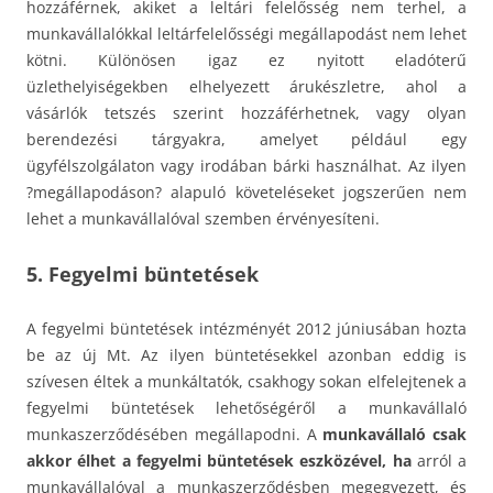
hozzáférnek, akiket a leltári felelősség nem terhel, a
munkavállalókkal leltárfelelősségi megállapodást nem lehet
kötni. Különösen igaz ez nyitott eladóterű
üzlethelyiségekben elhelyezett árukészletre, ahol a
vásárlók tetszés szerint hozzáférhetnek, vagy olyan
berendezési tárgyakra, amelyet például egy
ügyfélszolgálaton vagy irodában bárki használhat. Az ilyen
?megállapodáson? alapuló követeléseket jogszerűen nem
lehet a munkavállalóval szemben érvényesíteni.
5. Fegyelmi büntetések
A fegyelmi büntetések intézményét 2012 júniusában hozta
be az új Mt. Az ilyen büntetésekkel azonban eddig is
szívesen éltek a munkáltatók, csakhogy sokan elfelejtenek a
fegyelmi büntetések lehetőségéről a munkavállaló
munkaszerződésében megállapodni. A
munkavállaló csak
akkor élhet a fegyelmi büntetések eszközével, ha
arról a
munkavállalóval a munkaszerződésben megegyezett, és