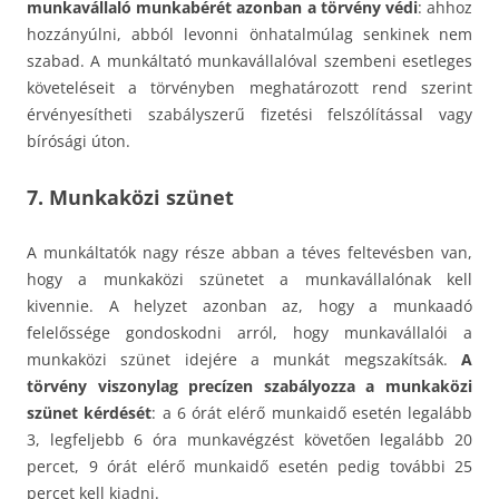
munkavállaló munkabérét azonban a törvény védi
: ahhoz
hozzányúlni, abból levonni önhatalmúlag senkinek nem
szabad. A munkáltató munkavállalóval szembeni esetleges
követeléseit a törvényben meghatározott rend szerint
érvényesítheti szabályszerű fizetési felszólítással vagy
bírósági úton.
7. Munkaközi szünet
A munkáltatók nagy része abban a téves feltevésben van,
hogy a munkaközi szünetet a munkavállalónak kell
kivennie. A helyzet azonban az, hogy a munkaadó
felelőssége gondoskodni arról, hogy munkavállalói a
munkaközi szünet idejére a munkát megszakítsák.
A
törvény viszonylag precízen szabályozza a munkaközi
szünet kérdését
: a 6 órát elérő munkaidő esetén legalább
3, legfeljebb 6 óra munkavégzést követően legalább 20
percet, 9 órát elérő munkaidő esetén pedig további 25
percet kell kiadni.