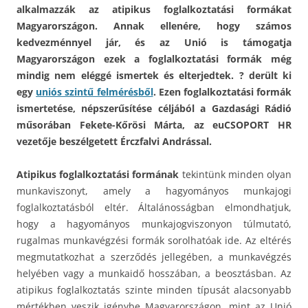
alkalmazzák az atipikus foglalkoztatási formákat
Magyarországon. Annak ellenére, hogy számos
kedvezménnyel jár, és az Unió is támogatja
Magyarországon ezek a foglalkoztatási formák még
mindig nem eléggé ismertek és elterjedtek. ? derült ki
egy
uniós szintű felmérésből
.
Ezen foglalkoztatási formák
ismertetése, népszerűsítése céljából a Gazdasági Rádió
műsorában Fekete-Kőrösi Márta, az euCSOPORT HR
vezetője beszélgetett Érczfalvi Andrással.
Atipikus foglalkoztatási formának
tekintünk minden olyan
munkaviszonyt, amely a hagyományos munkajogi
foglalkoztatásból eltér. Általánosságban elmondhatjuk,
hogy a hagyományos munkajogviszonyon túlmutató,
rugalmas munkavégzési formák sorolhatóak ide. Az eltérés
megmutatkozhat a szerződés jellegében, a munkavégzés
helyében vagy a munkaidő hosszában, a beosztásban. Az
atipikus foglalkoztatás szinte minden típusát alacsonyabb
mértékben veszik igénybe Magyarországon, mint az Unió