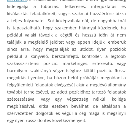
kidelegálja a toborzás, felkeresés, interjúztatás és
kiválasztás feladatköreit, vagyis szakmai hozzáértőre bízza
a teljes folyamatot. Sok középvállalatnál, de nagyobbaknál
is tapasztalható, hogy szakember hiánnyal küzdenek, ha
például valaki távozik a cégtől és hosszú időn át nem
találják a megfelelő jelöltet vagy éppen idejük, emberük
sincs arra, hogy megtalálják az utódot. Ilyen pozíciók
például a könyvelő, bérszámfejtő, kontroller, a legtöbb
szakasszisztensi pozíció, marketinges, értékesítő, vagy
bármilyen szakirányú végzettséghez kötött pozíció. Rossz
megoldás ilyenkor, ha házon belül próbálják megoldani a
felgyülemlett feladatok elvégzését akár a meglévő állomány
további terhelésével, az adott pozícióhoz tartozó feladatok
szétosztásával vagy egy végzettség nélküli kolléga
megbízásával. Ritka esetben beválhat, de általában a
szervezetben dolgozók és végül a cég maga is megsínyli
egy ilyen rossz döntés következményeit.