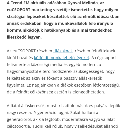
A Trend FM aktuális adásában Gyovai Melinda, az
euCSOPORT marketing vezetője ismertette, hogy milyen
stratégiai lépéseket készítettek elő az elmúlt időszakban
annak érdekében, hogy a munkavállalók felé irányuló
kommunikációjuk hatékonyabb és a mai trendekhez
illeszkedő legyen.
Az euCSOPORT részben
diákoknak
, részben felnőtteknek
kínál hazai és
külföldi munkalehetőségeket
. A cégcsoport
felismerte a közösségi média és egyéb modern, a
hagyományostól eltérő módszerek szükségességét, hogy
felkeltsék az aktív és főként a passzív álláskeresők
figyelmét. Ez napjainkban a diákok esetében létfontosságú,
de a felnőtt célközönség esetén is elengedhetetlen.
A fiatal álláskeresők, most frissdiplomások és pályára lépők
nagy része az Y generáció tagjai. Sokat hallani a
generációról, akik a legtöbb, modernitásra vágyó vállalat
célcsoportja. Tudni kell róluk, hogy viselkedésüket állandó