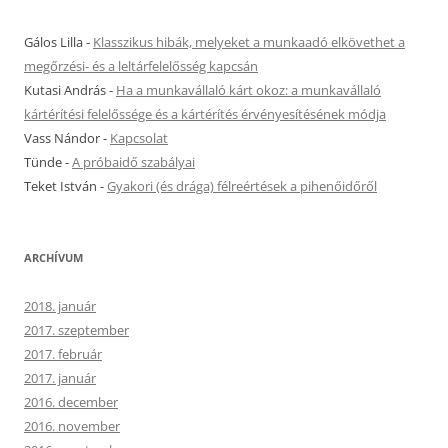
Gálos Lilla
-
Klasszikus hibák, melyeket a munkaadó elkövethet a
megőrzési- és a leltárfelelősség kapcsán
Kutasi András
-
Ha a munkavállaló kárt okoz: a munkavállaló
kártérítési felelőssége és a kártérítés érvényesítésének módja
Vass Nándor
-
Kapcsolat
Tünde
-
A próbaidő szabályai
Teket István
-
Gyakori (és drága) félreértések a pihenőidőről
ARCHÍVUM
2018. január
2017. szeptember
2017. február
2017. január
2016. december
2016. november