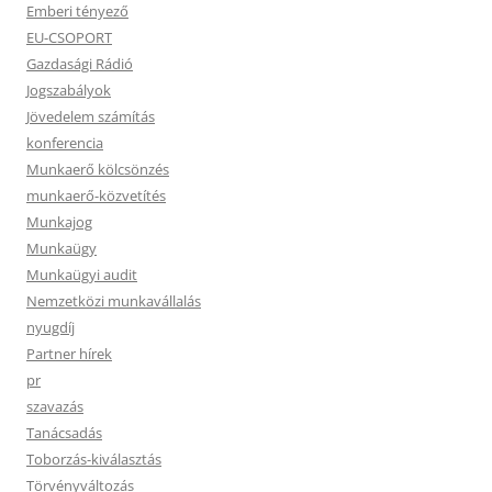
Emberi tényező
EU-CSOPORT
Gazdasági Rádió
Jogszabályok
Jövedelem számítás
konferencia
Munkaerő kölcsönzés
munkaerő-közvetítés
Munkajog
Munkaügy
Munkaügyi audit
Nemzetközi munkavállalás
nyugdíj
Partner hírek
pr
szavazás
Tanácsadás
Toborzás-kiválasztás
Törvényváltozás