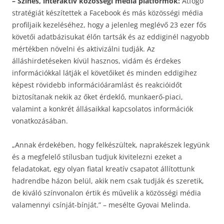
– Színes, interaktív közösségi média platformok:
Átfogó
stratégiát készítettek a Facebook és más közösségi média
profiljaik kezeléséhez, hogy a jelenleg meglévő 23 ezer fős
követői adatbázisukat élőn tartsák és az eddiginél nagyobb
mértékben növelni és aktivizálni tudják. Az
álláshirdetéseken kívül hasznos, vidám és érdekes
információkkal látják el követőiket és minden eddigihez
képest rövidebb információáramlást és reakcióidőt
biztosítanak nekik az őket érdeklő, munkaerő-piaci,
valamint a konkrét állásaikkal kapcsolatos információk
vonatkozásában.
„Annak érdekében, hogy felkészültek, naprakészek legyünk
és a megfelelő stílusban tudjuk kivitelezni ezeket a
feladatokat, egy olyan fiatal kreatív csapatot állítottunk
hadrendbe házon belül, akik nem csak tudják és szeretik,
de kiváló színvonalon értik és művelik a közösségi média
valamennyi csínját-bínját.” – mesélte Gyovai Melinda.