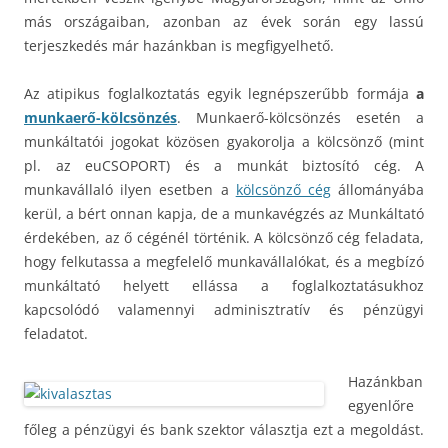
más országaiban, azonban az évek során egy lassú
terjeszkedés már hazánkban is megfigyelhető.
Az atipikus foglalkoztatás egyik legnépszerűbb formája
a
munkaerő-kölcsönzés
. Munkaerő-kölcsönzés esetén a
munkáltatói jogokat közösen gyakorolja a kölcsönző (mint
pl. az euCSOPORT) és a munkát biztosító cég. A
munkavállaló ilyen esetben a
kölcsönző cég
állományába
kerül, a bért onnan kapja, de a munkavégzés az Munkáltató
érdekében, az ő cégénél történik. A kölcsönző cég feladata,
hogy felkutassa a megfelelő munkavállalókat, és a megbízó
munkáltató helyett ellássa a foglalkoztatásukhoz
kapcsolódó valamennyi adminisztratív és pénzügyi
feladatot.
Hazánkban
egyenlőre
főleg a pénzügyi és bank szektor választja ezt a megoldást.