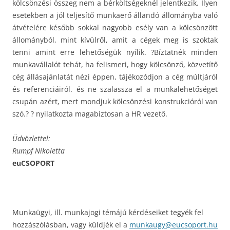
kölcsönzési összeg nem a bérköltségeknél jelentkezik. Ilyen
esetekben a jól teljesítő munkaerő állandó állományba való
átvételére később sokkal nagyobb esély van a kölcsönzött
állományból, mint kívülről, amit a cégek meg is szoktak
tenni amint erre lehetőségük nyílik. ?Bíztatnék minden
munkavállalót tehát, ha felismeri, hogy kölcsönző, közvetítő
cég állásajánlatát nézi éppen, tájékozódjon a cég múltjáról
és referenciáiról. és ne szalassza el a munkalehetőséget
csupán azért, mert mondjuk kölcsönzési konstrukcióról van
szó.? ? nyilatkozta magabiztosan a HR vezető.
Üdvözlettel:
Rumpf Nikoletta
euCSOPORT
Munkaügyi, ill. munkajogi témájú kérdéseiket tegyék fel
hozzászólásban, vagy küldjék el a
munkaugy@eucsoport.hu