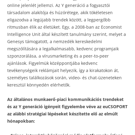
online jelenlét jellemzi. Az Y generáció a fogyasztói
társadalom alakítója és húzórétege, akik tökéletesen
eligazodva a legújabb trendek között, a legpergőbb
ritmusban élik az életüket. Egy, a 2008-ban az Economist
Intelligence Unit által készített tanulmány szerint, melyet a
Genesys támogatott, a nemzedék kereskedelmi
megszólítására a legalkalmasabb, kedvenc programjaik
szponzorálása, a vírusmarketing és a peer-to-peer
ajánlások. Figyelmük középpontjába kedvenc
tevékenységeik reklámjait helyezik, így a kirakatokon át,
személyes találkozások során, video- és chat-üzeneteken
keresztül könnyedén elérhetők.
Az általános munkaerő-piaci kommunikációs trendeket
és az Y generáció igényeit figyelembe véve az euCSOPORT
az alábbi stratégiai lépéseket készítette elő az elmúlt
hónapokban: