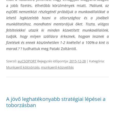
a jobb fizetés, élhetőbb körülmények miatt.
?Nálunk, az
euJOBS nemzetközi részlegénél próbáljuk a munkavállalókat a
lehető legközelebb hozni a célországhoz és a jövőbeli
munkáltatóhoz, mondhatni mentoráljuk őket. Tiszta, világos
feltételekkel utazik ki minden közvetített munkavállalónk,
tudják, hogy milyen szállásra érkeznek, hogyan lesznek a
fizetések és ennek köszönhetően 1-2 kivétellel a 100%-a kint is
marad.?
? tudhattuk meg Pataki Zoltántól.
Szerző:
euCSOPORT
Bejegyzés időpontja:
2015-12-28
| Kategória:
Munkaerő kölcsönzés
,
munkaerő-közvetítés
A jövő leghatékonyabb stratégiai lépései a
toborzásban