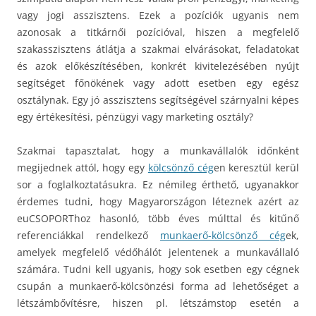
vagy jogi asszisztens. Ezek a pozíciók ugyanis nem
azonosak a titkárnői pozícióval, hiszen a megfelelő
szakasszisztens átlátja a szakmai elvárásokat, feladatokat
és azok előkészítésében, konkrét kivitelezésében nyújt
segítséget főnökének vagy adott esetben egy egész
osztálynak. Egy jó asszisztens segítségével szárnyalni képes
egy értékesítési, pénzügyi vagy marketing osztály?
Szakmai tapasztalat, hogy a munkavállalók időnként
megijednek attól, hogy egy
kölcsönző cég
en keresztül kerül
sor a foglalkoztatásukra. Ez némileg érthető, ugyanakkor
érdemes tudni, hogy Magyarországon léteznek azért az
euCSOPORThoz hasonló, több éves múlttal és kitűnő
referenciákkal rendelkező
munkaerő-kölcsönző cég
ek,
amelyek megfelelő védőhálót jelentenek a munkavállaló
számára. Tudni kell ugyanis, hogy sok esetben egy cégnek
csupán a munkaerő-kölcsönzési forma ad lehetőséget a
létszámbővítésre, hiszen pl. létszámstop esetén a