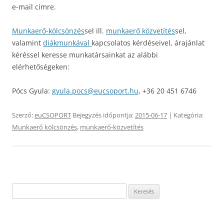
e-mail címre.
Munkaerő-kölcsönzés
sel ill.
munkaerő közvetítés
sel,
valamint
diákmunkával
kapcsolatos kérdéseivel, árajánlat
kéréssel keresse munkatársainkat az alábbi
elérhetőségeken:
Pócs Gyula:
gyula.pocs@eucsoport.hu
, +36 20 451 6746
Szerző:
euCSOPORT
Bejegyzés időpontja:
2015-06-17
| Kategória:
Munkaerő kölcsönzés
,
munkaerő-közvetítés
Keresés: