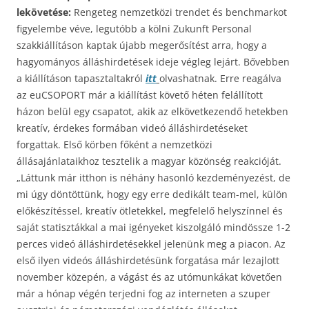
lekövetése:
Rengeteg nemzetközi trendet és benchmarkot
figyelembe véve, legutóbb a kölni Zukunft Personal
szakkiállításon kaptak újabb megerősítést arra, hogy a
hagyományos álláshirdetések ideje végleg lejárt. Bővebben
a kiállításon tapasztaltakról
itt
olvashatnak. Erre reagálva
az euCSOPORT már a kiállítást követő héten felállított
házon belül egy csapatot, akik az elkövetkezendő hetekben
kreatív, érdekes formában videó álláshirdetéseket
forgattak. Első körben főként a nemzetközi
állásajánlataikhoz tesztelik a magyar közönség reakcióját.
„Láttunk már itthon is néhány hasonló kezdeményezést, de
mi úgy döntöttünk, hogy egy erre dedikált team-mel, külön
előkészítéssel, kreatív ötletekkel, megfelelő helyszínnel és
saját statisztákkal a mai igényeket kiszolgáló mindössze 1-2
perces videó álláshirdetésekkel jelenünk meg a piacon. Az
első ilyen videós álláshirdetésünk forgatása már lezajlott
november közepén, a vágást és az utómunkákat követően
már a hónap végén terjedni fog az interneten a szuper