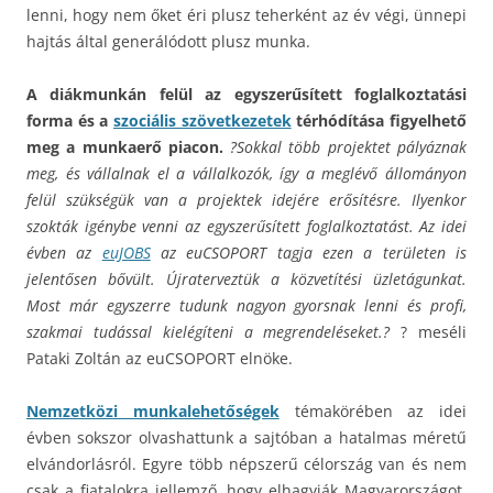
lenni, hogy nem őket éri plusz teherként az év végi, ünnepi
hajtás által generálódott plusz munka.
A diákmunkán felül az egyszerűsített foglalkoztatási
forma és a
szociális szövetkezetek
térhódítása figyelhető
meg a munkaerő piacon.
?Sokkal több projektet pályáznak
meg, és vállalnak el a vállalkozók, így a meglévő állományon
felül szükségük van a projektek idejére erősítésre. Ilyenkor
szokták igénybe venni az egyszerűsített foglalkoztatást. Az idei
évben az
euJOBS
az euCSOPORT tagja ezen a területen is
jelentősen bővült. Újraterveztük a közvetítési üzletágunkat.
Most már egyszerre tudunk nagyon gyorsnak lenni és profi,
szakmai tudással kielégíteni a megrendeléseket.?
? meséli
Pataki Zoltán az euCSOPORT elnöke.
Nemzetközi munkalehetőségek
témakörében az idei
évben sokszor olvashattunk a sajtóban a hatalmas méretű
elvándorlásról. Egyre több népszerű célország van és nem
csak a fiatalokra jellemző, hogy elhagyják Magyarországot,