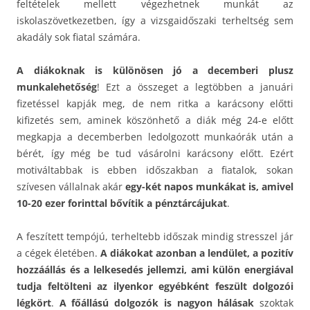
feltételek mellett végezhetnek munkát az
iskolaszövetkezetben, így a vizsgaidőszaki terheltség sem
akadály sok fiatal számára.
A diákoknak is különösen jó a decemberi plusz
munkalehetőség
! Ezt a összeget a legtöbben a januári
fizetéssel kapják meg, de nem ritka a karácsony előtti
kifizetés sem, aminek köszönhető a diák még 24-e előtt
megkapja a decemberben ledolgozott munkaórák után a
bérét, így még be tud vásárolni karácsony előtt. Ezért
motiváltabbak is ebben időszakban a fiatalok, sokan
szívesen vállalnak akár
egy-két napos munkákat is, amivel
10-20 ezer forinttal bővítik a pénztárcájukat
.
A feszített tempójú, terheltebb időszak mindig stresszel jár
a cégek életében.
A diákokat azonban a lendület, a pozitív
hozzáállás és a lelkesedés jellemzi, ami külön energiával
tudja feltölteni az ilyenkor egyébként feszült dolgozói
légkört
.
A főállású dolgozók is nagyon hálásak
szoktak