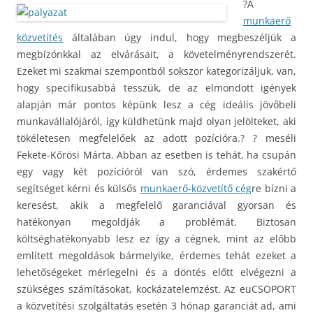
?A
munkaerő
közvetítés
általában úgy indul, hogy megbeszéljük a
megbízónkkal az elvárásait, a követelményrendszerét.
Ezeket mi szakmai szempontból sokszor kategorizáljuk, van,
hogy specifikusabbá tesszük, de az elmondott igények
alapján már pontos képünk lesz a cég ideális jövőbeli
munkavállalójáról, így küldhetünk majd olyan jelölteket, aki
tökéletesen megfelelőek az adott pozícióra.? ? meséli
Fekete-Kőrösi Márta. Abban az esetben is tehát, ha csupán
egy vagy két pozícióról van szó, érdemes szakértő
segítséget kérni és külsős
munkaerő-közvetítő cég
re bízni a
keresést, akik a megfelelő garanciával gyorsan és
hatékonyan megoldják a problémát. Biztosan
költséghatékonyabb lesz ez így a cégnek, mint az előbb
említett megoldások bármelyike, érdemes tehát ezeket a
lehetőségeket mérlegelni és a döntés előtt elvégezni a
szükséges számításokat, kockázatelemzést. Az euCSOPORT
a közvetítési szolgáltatás esetén 3 hónap garanciát ad, ami