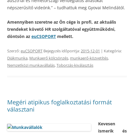
ausztriai és németországi vendéglátós állásokat
népszerűsítő videónk.” – tudhattuk meg Gyovai Melindától.
Amennyiben szeretne az Ön cége is profi, az aktuális
trendeket követő HR szolgáltatóval együttműködni,
döntsön az
euCSOPORT
mellett.
Szerző:
euCSOPORT
Bejegyzés időpontja:
2015-12-01
| Kategória:
Diákmunka
,
Munkaerő kölcsönzés
,
munkaerő-közvetítés
,
Nemzetközi munkavállalás
,
Toborzás-kiválasztás
Megéri atipikus foglalkoztatási formát
választani
Kevesen
ismerik és