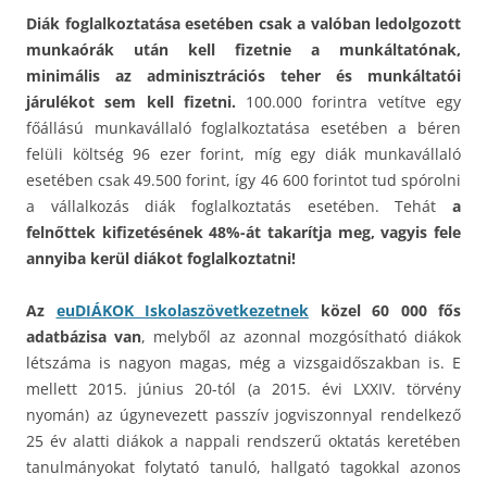
Diák foglalkoztatása esetében csak a valóban ledolgozott
munka
ó
r
á
k ut
á
n kell fizetnie a munkáltatónak,
minimális az adminisztr
á
ci
ó
s teher és munk
á
ltat
ó
i
j
á
rul
é
kot sem kell fizetni.
100.000 forintra vetítve egy
főállású munkavállaló foglalkoztatása esetében a béren
felüli költség 96 ezer forint, míg egy diák munkavállaló
esetében csak 49.500 forint, így 46 600 forintot tud spórolni
a vállalkozás diák foglalkoztatás esetében. Tehát
a
felnőttek kifizetésének 48%-át takarítja meg, vagyis fele
annyiba kerül diákot foglalkoztatni!
Az
euDIÁKOK Iskolaszövetkezetnek
közel 60 000 fős
adatbázisa van
, melyből az azonnal mozgósítható diákok
létszáma is nagyon magas, még a vizsgaidőszakban is. E
mellett 2015. június 20-tól (a 2015. évi LXXIV. törvény
nyomán) az úgynevezett passzív jogviszonnyal rendelkező
25 év alatti diákok a nappali rendszerű oktatás keretében
tanulmányokat folytató tanuló, hallgató tagokkal azonos