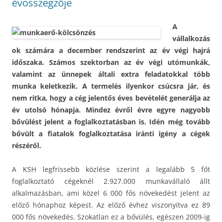
évösszegzője
A
vállalkozás
ok számára a december rendszerint az év végi hajrá
időszaka. Számos szektorban az év végi utómunkák,
valamint az ünnepek általi extra feladatokkal több
munka keletkezik. A termelés ilyenkor csúcsra jár, és
nem ritka, hogy a cég jelentős éves bevételét generálja az
év utolsó hónapja.
Mindez évről évre egyre nagyobb
bővülést jelent a foglalkoztatásban is. Idén még tovább
bővült a fiatalok foglalkoztatása iránti igény a cégek
részéről.
A KSH legfrissebb közlése szerint a legalább 5 főt
foglalkoztató cégeknél 2.927.000 munkavállaló állt
alkalmazásban, ami közel 6 000 fős növekedést jelent az
előző hónaphoz képest. Az előző évhez viszonyítva ez 89
000 fős növekedés. Szokatlan ez a bővülés, egészen 2009-ig