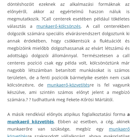
döntéshozóit ezeknek az alkalmazási formáknak az
előnyéről, akkor az egyértelmű haszon náluk is
megmutatkozik. ?Call centerek esetében például tökéletes
választás a
munkaerő-kölcsönzés
. A call centerekben
dolgozók számára speciális elvárásrendszert dolgoztunk ki
annak érdekében, hogy csökkentsük a fluktuációt és
megbízóink mielőbb dolgozhassanak az elvárt létszámú és
adottságú dolgozói állománnyal. Természetesen a call
centeres pozíció csak egy példa volt, kölcsönöztünk már
nagyobb létszámban betanított munkásokat is számos
területen, de a fenti pozíciók bármelyike esetén nem csak
kölcsönzésre, de
munkaerő-közvetítés
re is fel vagyunk
készülve, ami szintén számos előnyt jelent a megbízó
számára.? ? tudhattunk meg Fekete-Kőrösi Mártától.
A másik rendkívül előnyös atipikus foglalkoztatási forma
a
munkaerő közvetítés
. Ebben az esetben, a cég, akinek
munkaerőre van szüksége, megbíz egy
munkaerő
közvetítés
re szakosodott vállalkozást, ahova gyakorlatilag