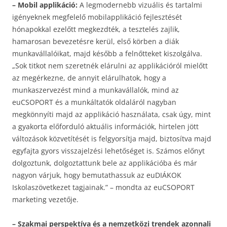
– Mobil applikáció:
A legmodernebb vizuális és tartalmi
igényeknek megfelelő mobilapplikáció fejlesztését
hónapokkal ezelőtt megkezdték, a tesztelés zajlik,
hamarosan bevezetésre kerül, első körben a diák
munkavállalóikat, majd később a felnőtteket kiszolgálva.
„Sok titkot nem szeretnék elárulni az applikációról mielőtt
az megérkezne, de annyit elárulhatok, hogy a
munkaszervezést mind a munkavállalók, mind az
euCSOPORT és a munkáltatók oldaláról nagyban
megkönnyíti majd az applikáció használata, csak úgy, mint
a gyakorta előforduló aktuális információk, hirtelen jött
változások közvetítését is felgyorsítja majd, biztosítva majd
egyfajta gyors visszajelzési lehetőséget is. Számos előnyt
dolgoztunk, dolgoztattunk bele az applikációba és már
nagyon várjuk, hogy bemutathassuk az euDIÁKOK
Iskolaszövetkezet tagjainak.” – mondta az euCSOPORT
marketing vezetője.
– Szakmai perspektíva és a nemzetközi trendek azonnali