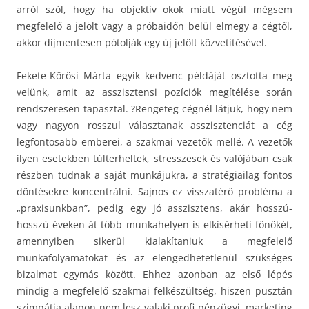
arról szól, hogy ha objektív okok miatt végül mégsem
megfelelő a jelölt vagy a próbaidőn belül elmegy a cégtől,
akkor díjmentesen pótolják egy új jelölt közvetítésével.
Fekete-Kőrösi Márta egyik kedvenc példáját osztotta meg
velünk, amit az asszisztensi pozíciók megítélése során
rendszeresen tapasztal. ?Rengeteg cégnél látjuk, hogy nem
vagy nagyon rosszul választanak asszisztenciát a cég
legfontosabb emberei, a szakmai vezetők mellé. A vezetők
ilyen esetekben túlterheltek, stresszesek és valójában csak
részben tudnak a saját munkájukra, a stratégiailag fontos
döntésekre koncentrálni. Sajnos ez visszatérő probléma a
„praxisunkban”, pedig egy jó asszisztens, akár hosszú-
hosszú éveken át több munkahelyen is elkísérheti főnökét,
amennyiben sikerül kialakítaniuk a megfelelő
munkafolyamatokat és az elengedhetetlenül szükséges
bizalmat egymás között. Ehhez azonban az első lépés
mindig a megfelelő szakmai felkészültség, hiszen pusztán
szimpátia alapon nem lesz valaki profi pénzügyi, marketing