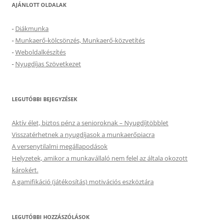
AJÁNLOTT OLDALAK
-
Diákmunka
-
Munkaerő-kölcsönzés, Munkaerő-közvetítés
-
Weboldalkészítés
-
Nyugdíjas Szövetkezet
LEGUTÓBBI BEJEGYZÉSEK
Aktív élet, biztos pénz a senioroknak – Nyugdíjtöbblet
Visszatérhetnek a nyugdíjasok a munkaerőpiacra
A versenytilalmi megállapodások
Helyzetek, amikor a munkavállaló nem felel az általa okozott
károkért.
A gamifikáció (játékosítás) motivációs eszköztára
LEGUTÓBBI HOZZÁSZÓLÁSOK