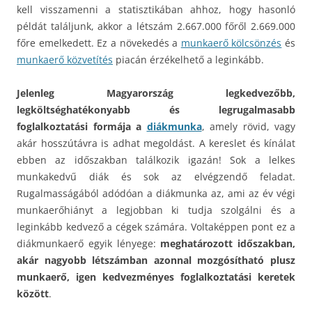
kell visszamenni a statisztikában ahhoz, hogy hasonló
példát találjunk, akkor a létszám 2.667.000 főről 2.669.000
főre emelkedett. Ez a növekedés a
munkaerő kölcsönzés
és
munkaerő közvetítés
piacán érzékelhető a leginkább.
Jelenleg Magyarország legkedvezőbb,
legköltséghatékonyabb és legrugalmasabb
foglalkoztatási formája a
diákmunka
, amely rövid, vagy
akár hosszútávra is adhat megoldást. A kereslet és kínálat
ebben az időszakban találkozik igazán! Sok a lelkes
munkakedvű diák és sok az elvégzendő feladat.
Rugalmasságából adódóan a diákmunka az, ami az év végi
munkaerőhiányt a legjobban ki tudja szolgálni és a
leginkább kedvező a cégek számára. Voltaképpen pont ez a
diákmunkaerő egyik lényege:
meghatározott időszakban,
akár nagyobb létszámban azonnal mozgósítható plusz
munkaerő, igen kedvezményes foglalkoztatási keretek
között
.