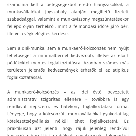
számolnia kell a betegségekből eredő hiányzásokkal, a
munkavállalókat jogszabály alapján megillető fizetett
szabadsággal, valamint a munkaviszony megszüntetésekor
fellépő olyan terhekről, mint a felmondási időre járó bér,
illetve a végkielégítés kérdése.
Sem a diákmunka, sem a munkaerő-kölcsönzés nem nyújt
lehetőséget a minimálbérnél kedvezőbb, illetve az előírt
pótlékoktól mentes foglalkoztatásra. Azonban számos más
területen jelentős kedvezmények érhetők el az atipikus
foglalkoztatással.
A munkaerő-kölcsönzés – az idei évtől bevezetett
adminisztratív szigorítás ellenére – továbbra is egy
rendkívül népszerű, és hatékony foglalkoztatási forma.
Lényege, hogy a kölcsönzött munkavállalókat gyakorlatilag
kötelezettségvállalás nélkül lehet foglalkoztatni. Ez
praktikusan azt jelenti, hogy rájuk jelenleg rendkívül
kedvező elbocsátási szabályok vonatkoznak, felmondási