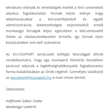
Mindezen előnyök és lehetőségek mellett a fent ismertetett
atipikus foglalkoztatási formák közös előnye, hogy
alkalmazásukkal a bérszámfejtésből és egyéb
adminisztrációs kötelezettségek teljesítéséből eredő
munkaügyi bírságok teljes egészében a kölcsönbeadót
illetve az iskolaszövetkezetet terhelik, így Önnek ilyen
kockázatokkal nem kell számolnia.
Az EU-CSOPORT tanácsadó kollégái készséggel állnak
rendelkezésére, hogy egy munkaerő felmérés keretében
tanácsot adjanak a legköltséghatékonyabb foglalkoztatási
forma kialakításában az Önök cégénél. Személyes találkozót
az
eucsoport@eucsoport.hu
e-mail címen kérhet.
Üdvözlettel:
Hoffmann Gábor Csaba
Munkaügyi szakértő