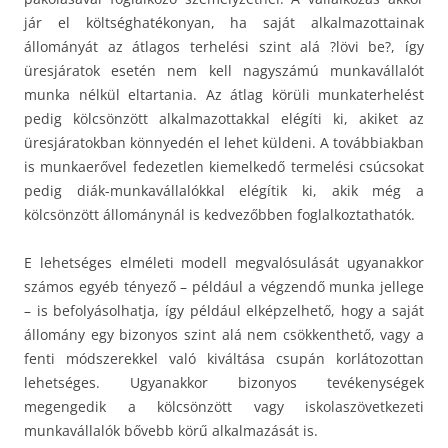
jár el költséghatékonyan, ha saját alkalmazottainak
állományát az átlagos terhelési szint alá ?lövi be?, így
üresjáratok esetén nem kell nagyszámú munkavállalót
munka nélkül eltartania. Az átlag körüli munkaterhelést
pedig kölcsönzött alkalmazottakkal elégíti ki, akiket az
üresjáratokban könnyedén el lehet küldeni. A továbbiakban
is munkaerővel fedezetlen kiemelkedő termelési csúcsokat
pedig diák-munkavállalókkal elégítik ki, akik még a
kölcsönzött állománynál is kedvezőbben foglalkoztathatók.
E lehetséges elméleti modell megvalósulását ugyanakkor
számos egyéb tényező – például a végzendő munka jellege
– is befolyásolhatja, így például elképzelhető, hogy a saját
állomány egy bizonyos szint alá nem csökkenthető, vagy a
fenti módszerekkel való kiváltása csupán korlátozottan
lehetséges. Ugyanakkor bizonyos tevékenységek
megengedik a kölcsönzött vagy iskolaszövetkezeti
munkavállalók bővebb körű alkalmazását is.