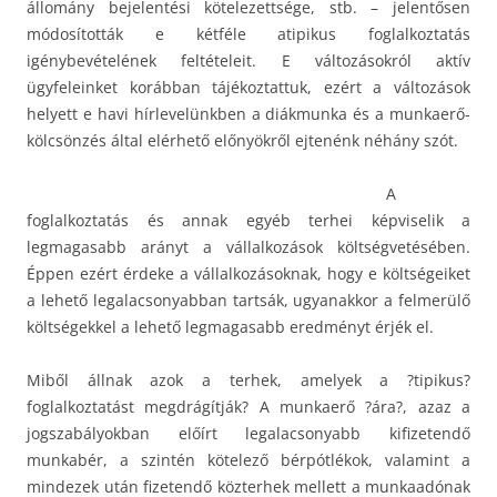
állomány bejelentési kötelezettsége, stb. – jelentősen
módosították e kétféle atipikus foglalkoztatás
igénybevételének feltételeit. E változásokról aktív
ügyfeleinket korábban tájékoztattuk, ezért a változások
helyett e havi hírlevelünkben a diákmunka és a munkaerő-
kölcsönzés által elérhető előnyökről ejtenénk néhány szót.
A
foglalkoztatás és annak egyéb terhei képviselik a
legmagasabb arányt a vállalkozások költségvetésében.
Éppen ezért érdeke a vállalkozásoknak, hogy e költségeiket
a lehető legalacsonyabban tartsák, ugyanakkor a felmerülő
költségekkel a lehető legmagasabb eredményt érjék el.
Miből állnak azok a terhek, amelyek a ?tipikus?
foglalkoztatást megdrágítják? A munkaerő ?ára?, azaz a
jogszabályokban előírt legalacsonyabb kifizetendő
munkabér, a szintén kötelező bérpótlékok, valamint a
mindezek után fizetendő közterhek mellett a munkaadónak