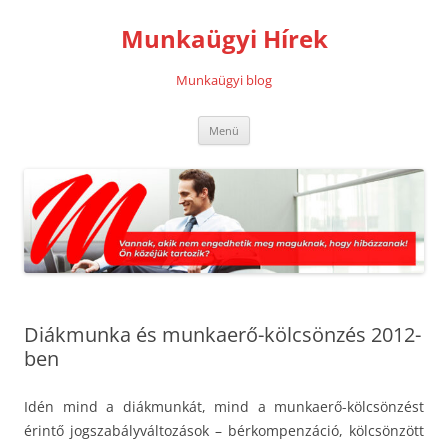
Kilépés
a
Munkaügyi Hírek
tartalomba
Munkaügyi blog
Menü
Diákmunka és munkaerő-kölcsönzés 2012-
ben
Idén mind a diákmunkát, mind a munkaerő-kölcsönzést
érintő jogszabályváltozások – bérkompenzáció, kölcsönzött