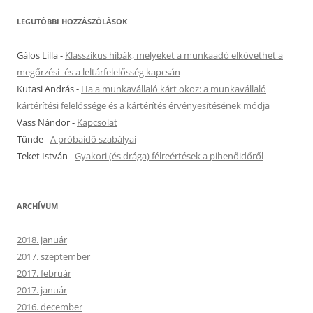
LEGUTÓBBI HOZZÁSZÓLÁSOK
Gálos Lilla
-
Klasszikus hibák, melyeket a munkaadó elkövethet a
megőrzési- és a leltárfelelősség kapcsán
Kutasi András
-
Ha a munkavállaló kárt okoz: a munkavállaló
kártérítési felelőssége és a kártérítés érvényesítésének módja
Vass Nándor
-
Kapcsolat
Tünde
-
A próbaidő szabályai
Teket István
-
Gyakori (és drága) félreértések a pihenőidőről
ARCHÍVUM
2018. január
2017. szeptember
2017. február
2017. január
2016. december