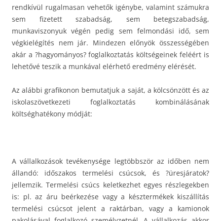
rendkívül rugalmasan vehetők igénybe, valamint számukra
sem fizetett szabadság, sem betegszabadság,
munkaviszonyuk végén pedig sem felmondási idő, sem
végkielégítés nem jár. Mindezen előnyök összességében
akár a ?hagyományos? foglalkoztatás költségeinek feléért is
lehetővé teszik a munkával elérhető eredmény elérését.
Az alábbi grafikonon bemutatjuk a saját, a kölcsönzött és az
iskolaszövetkezeti foglalkoztatás kombinálásának
költséghatékony módját:
A vállalkozások tevékenysége legtöbbször az időben nem
állandó: időszakos termelési csúcsok, és ?üresjáratok?
jellemzik. Termelési csúcs keletkezhet egyes részlegekben
is: pl. az áru beérkezése vagy a késztermékek kiszállítás
termelési csúcsot jelent a raktárban, vagy a kamionok
pakolásával foglalkozó személyzetnél. A vállalkozás akkor