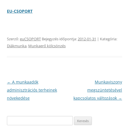
EU-CSOPORT
Szerző:
euCSOPORT
Bejegyzés időpontja:
2012-01-31
| Kategória:
Diákmunka
,
Munkaerő kölcsönzés
Bejegyzés
←
A munkaadók
Munkaviszony
navigáció
adminisztrációs terheinek
megszüntetésével
növekedése
kapcsolatos változások
→
Keresés: