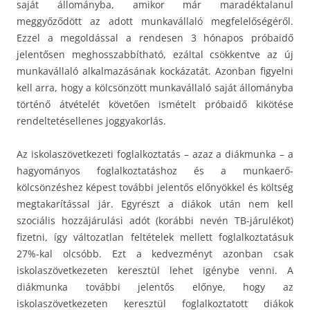
saját állományba, amikor már maradéktalanul
meggyőződött az adott munkavállaló megfelelőségéről.
Ezzel a megoldással a rendesen 3 hónapos próbaidő
jelentősen meghosszabbítható, ezáltal csökkentve az új
munkavállaló alkalmazásának kockázatát. Azonban figyelni
kell arra, hogy a kölcsönzött munkavállaló saját állományba
történő átvételét követően ismételt próbaidő kikötése
rendeltetésellenes joggyakorlás.
Az iskolaszövetkezeti foglalkoztatás – azaz a diákmunka – a
hagyományos foglalkoztatáshoz és a munkaerő-
kölcsönzéshez képest további jelentős előnyökkel és költség
megtakarítással jár. Egyrészt a diákok után nem kell
szociális hozzájárulási adót (korábbi nevén TB-járulékot)
fizetni, így változatlan feltételek mellett foglalkoztatásuk
27%-kal olcsóbb. Ezt a kedvezményt azonban csak
iskolaszövetkezeten keresztül lehet igénybe venni. A
diákmunka további jelentős előnye, hogy az
iskolaszövetkezeten keresztül foglalkoztatott diákok