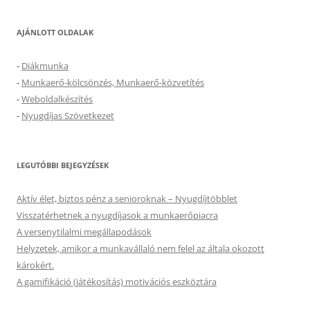
AJÁNLOTT OLDALAK
-
Diákmunka
-
Munkaerő-kölcsönzés, Munkaerő-közvetítés
-
Weboldalkészítés
-
Nyugdíjas Szövetkezet
LEGUTÓBBI BEJEGYZÉSEK
Aktív élet, biztos pénz a senioroknak – Nyugdíjtöbblet
Visszatérhetnek a nyugdíjasok a munkaerőpiacra
A versenytilalmi megállapodások
Helyzetek, amikor a munkavállaló nem felel az általa okozott
károkért.
A gamifikáció (játékosítás) motivációs eszköztára