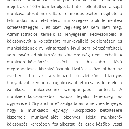
idejük akár 100%-ban ledolgoztatható – ellentétben a saját
munkavállalókat munkáltatói felmondás esetén megillető, a
felmondási idő felét elérő munkavégzés alóli felmentési
kötelezettséggel -, és őket végkielégítés sem illeti meg.
Adminisztrációs terheik is lényegesen kedvezőbbek: a
kölcsönvevőt a kölcsönzött munkavállaló bejelentésén és
munkaidejének nyilvántartásán kívül sem bérszámfejtési,
sem egyéb adminisztrációs kötelezettség nem terheli. A
munkaerő-kölcsönzés ezért a hosszabb távú
megrendelések kiszolgálásának kiváló eszköze abban az
esetben, ha az alkalmazott összlétszám bizonyos
hányadával szemben a rugalmasabb elbocsátás feltételei a
vállalkozás működésének szempontjából fontosak. A
munkaerő-kölcsönzésből adódó legális lehetőség az
úgynevezett ?try and hire? szolgáltatás, amelynek lényege,
hogy a munkaadó egy-egy kulcspozíció betöltésére
kiszemelt munkavállalót bizonyos ideig munkaerő-
kölcsönzés keretében foglalkoztat, és csak később veszi