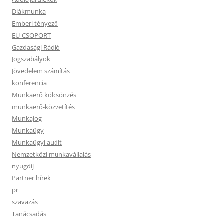
Diákmunka
Emberi tényező
EU-CSOPORT
Gazdasági Rádió
Jogszabályok
Jövedelem számítás
konferencia
Munkaerő kölcsönzés
munkaerő-közvetítés
Munkajog
Munkaügy
Munkaügyi audit
Nemzetközi munkavállalás
nyugdíj
Partner hírek
pr
szavazás
Tanácsadás