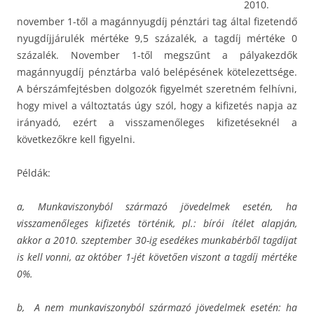
2010.
november 1-től a magánnyugdíj pénztári tag által fizetendő
nyugdíjjárulék mértéke 9,5 százalék, a tagdíj mértéke 0
százalék. November 1-től megszűnt a pályakezdők
magánnyugdíj pénztárba való belépésének kötelezettsége.
A bérszámfejtésben dolgozók figyelmét szeretném felhívni,
hogy mivel a változtatás úgy szól, hogy a kifizetés napja az
irányadó, ezért a visszamenőleges kifizetéseknél a
következőkre kell figyelni.
Példák:
a, Munkaviszonyból származó jövedelmek esetén, ha
visszamenőleges kifizetés történik, pl.: bírói ítélet alapján,
akkor a 2010. szeptember 30-ig esedékes munkabérből tagdíjat
is kell vonni, az október 1-jét követően viszont a tagdíj mértéke
0%.
b, A nem munkaviszonyból származó jövedelmek esetén: ha