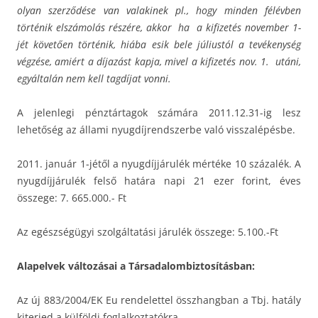
olyan szerződése van valakinek pl., hogy minden félévben
történik elszámolás részére, akkor ha a kifizetés november 1-
jét követően történik, hiába esik bele júliustól a tevékenység
végzése, amiért a díjazást kapja, mivel a kifizetés nov. 1. utáni,
egyáltalán nem kell tagdíjat vonni.
A jelenlegi pénztártagok számára 2011.12.31-ig lesz
lehetőség az állami nyugdíjrendszerbe való visszalépésbe.
2011. január 1-jétől a nyugdíjjárulék mértéke 10 százalék. A
nyugdíjjárulék felső határa napi 21 ezer forint, éves
összege: 7. 665.000.- Ft
Az egészségügyi szolgáltatási járulék összege: 5.100.-Ft
Alapelvek változásai a Társadalombiztosításban:
Az új 883/2004/EK Eu rendelettel összhangban a Tbj. hatály
kiterjed a külföldi foglalkoztatókra.