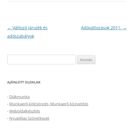
Bejegyzés
←
Változó járulék és
Adóváltozások 2011.
→
navigáció
adószabályok
Keresés:
AJÁNLOTT OLDALAK
-
Diákmunka
-
Munkaerő-kölcsönzés, Munkaerő-közvetítés
-
Weboldalkészítés
-
Nyugdíjas Szövetkezet