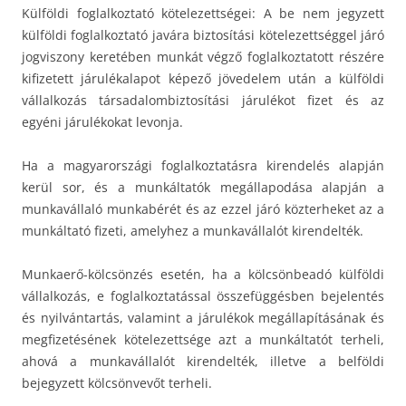
Külföldi foglalkoztató kötelezettségei: A be nem jegyzett
külföldi foglalkoztató javára biztosítási kötelezettséggel járó
jogviszony keretében munkát végző foglalkoztatott részére
kifizetett járulékalapot képező jövedelem után a külföldi
vállalkozás társadalombiztosítási járulékot fizet és az
egyéni járulékokat levonja.
Ha a magyarországi foglalkoztatásra kirendelés alapján
kerül sor, és a munkáltatók megállapodása alapján a
munkavállaló munkabérét és az ezzel járó közterheket az a
munkáltató fizeti, amelyhez a munkavállalót kirendelték.
Munkaerő-kölcsönzés esetén, ha a kölcsönbeadó külföldi
vállalkozás, e foglalkoztatással összefüggésben bejelentés
és nyilvántartás, valamint a járulékok megállapításának és
megfizetésének kötelezettsége azt a munkáltatót terheli,
ahová a munkavállalót kirendelték, illetve a belföldi
bejegyzett kölcsönvevőt terheli.