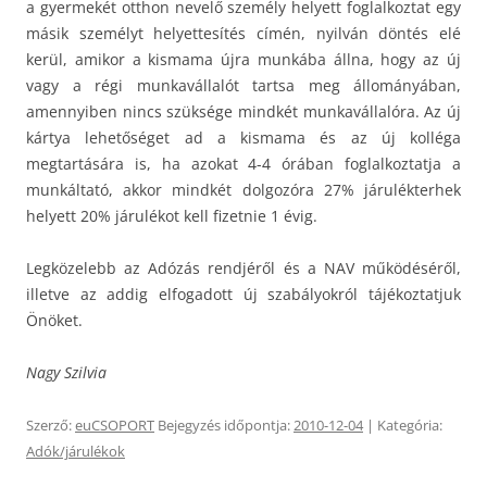
a gyermekét otthon nevelő személy helyett foglalkoztat egy
másik személyt helyettesítés címén, nyilván döntés elé
kerül, amikor a kismama újra munkába állna, hogy az új
vagy a régi munkavállalót tartsa meg állományában,
amennyiben nincs szüksége mindkét munkavállalóra. Az új
kártya lehetőséget ad a kismama és az új kolléga
megtartására is, ha azokat 4-4 órában foglalkoztatja a
munkáltató, akkor mindkét dolgozóra 27% járulékterhek
helyett 20% járulékot kell fizetnie 1 évig.
Legközelebb az Adózás rendjéről és a NAV működéséről,
illetve az addig elfogadott új szabályokról tájékoztatjuk
Önöket.
Nagy Szilvia
Szerző:
euCSOPORT
Bejegyzés időpontja:
2010-12-04
| Kategória:
Adók/járulékok