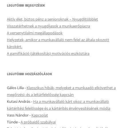
LEGUTÓBBI BEJEGYZÉSEK
Aktív élet, biztos pénz a senioroknak – Nyugdíjtöbblet
Visszatérhetnek a nyugdíjasok a munkaerőpiacra
A versenytilalmi megállapodások
Helyzetek, amikor a munkavállaló nem felel az általa okozott
károkért.
A gamifikáció (játékosítás) motivációs eszköztára
LEGUTÓBBI HOZZÁSZÓLÁSOK
Gálos Lilla
-
Klasszikus hibák, melyeket a munkaadó elkövethet a
megőrzési- és a leltárfelelősség kapcsán
Kutasi András
-
Ha a munkavállaló kárt okoz: a munkavállaló
kártérítési felelőssége és a kártérítés érvényesítésének módja
Vass Nándor
-
Kapcsolat
Tünde
-
A próbaidő szabályai