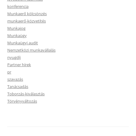
konferencia
Munkaerő kölcsönzés
munkaerő-közvetítés
Munkajog
Munkaügy
Munkaügyi audit
Nemzetközi munkavállalás
nyugdíj
Partner hírek
pr
szavazás
Tanácsadás
Toborzás-kiválasztás
Törvényváltozás