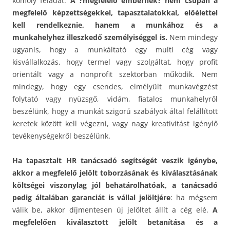
komoly feladat.
A ?megfelelő embernek? nem csupán a
megfelelő képzettségekkel, tapasztalatokkal, előélettel
kell rendelkeznie, hanem a munkához és a
munkahelyhez illeszkedő személyiséggel is.
Nem mindegy
ugyanis, hogy a munkáltató egy multi cég vagy
kisvállalkozás, hogy termel vagy szolgáltat, hogy profit
orientált vagy a nonprofit szektorban működik. Nem
mindegy, hogy egy csendes, elmélyült munkavégzést
folytató vagy nyüzsgő, vidám, fiatalos munkahelyről
beszélünk, hogy a munkát szigorú szabályok által felállított
keretek között kell végezni, vagy nagy kreativitást igénylő
tevékenységekről beszélünk.
Ha tapasztalt HR tanácsadó segítségét veszik igénybe,
akkor a megfelelő jelölt toborzásának és kiválasztásának
költségei viszonylag jól behatárolhatóak, a tanácsadó
pedig általában garanciát is vállal jelöltjére
: ha mégsem
válik be, akkor díjmentesen új jelöltet állít a cég elé.
A
megfelelően kiválasztott jelölt betanítása és a