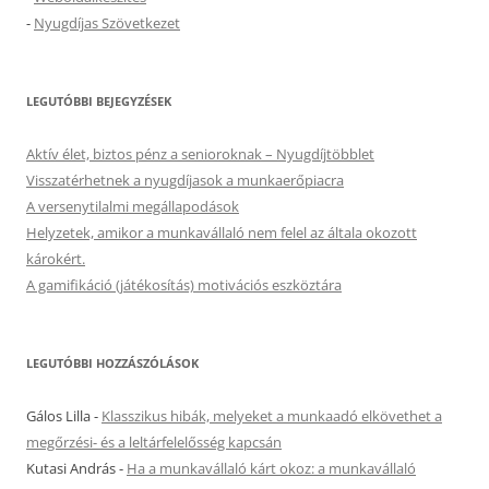
-
Nyugdíjas Szövetkezet
LEGUTÓBBI BEJEGYZÉSEK
Aktív élet, biztos pénz a senioroknak – Nyugdíjtöbblet
Visszatérhetnek a nyugdíjasok a munkaerőpiacra
A versenytilalmi megállapodások
Helyzetek, amikor a munkavállaló nem felel az általa okozott
károkért.
A gamifikáció (játékosítás) motivációs eszköztára
LEGUTÓBBI HOZZÁSZÓLÁSOK
Gálos Lilla
-
Klasszikus hibák, melyeket a munkaadó elkövethet a
megőrzési- és a leltárfelelősség kapcsán
Kutasi András
-
Ha a munkavállaló kárt okoz: a munkavállaló