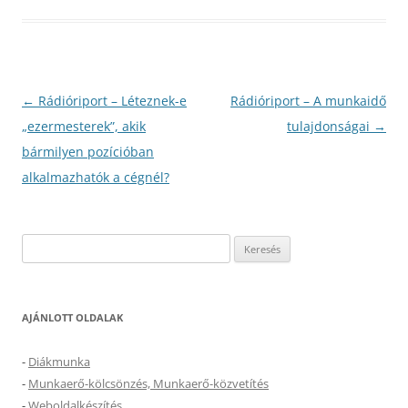
Bejegyzés
←
Rádióriport – Léteznek-e
Rádióriport – A munkaidő
navigáció
„ezermesterek”, akik
tulajdonságai
→
bármilyen pozícióban
alkalmazhatók a cégnél?
Keresés:
AJÁNLOTT OLDALAK
-
Diákmunka
-
Munkaerő-kölcsönzés, Munkaerő-közvetítés
-
Weboldalkészítés