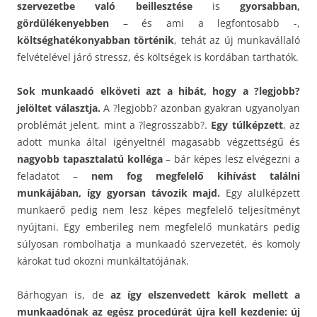
szervezetbe való beillesztése
is
gyorsabban,
gördülékenyebben
– és ami a legfontosabb -,
költséghatékonyabban történik
, tehát az új munkavállaló
felvételével járó stressz, és költségek is kordában tarthatók.
Sok munkaadó elköveti azt a hibát, hogy a ?legjobb?
jelöltet választja.
A ?legjobb? azonban gyakran ugyanolyan
problémát jelent, mint a ?legrosszabb?.
Egy túlképzett
, az
adott munka által igényeltnél magasabb végzettségű és
nagyobb tapasztalatú kolléga
– bár képes lesz elvégezni a
feladatot –
nem fog megfelelő kihívást találni
munkájában, így gyorsan távozik majd.
Egy alulképzett
munkaerő pedig nem lesz képes megfelelő teljesítményt
nyújtani. Egy emberileg nem megfelelő munkatárs pedig
súlyosan rombolhatja a munkaadó szervezetét, és komoly
károkat tud okozni munkáltatójának.
Bárhogyan is, de
az így elszenvedett károk mellett a
munkaadónak az egész procedúrát újra kell kezdenie: új