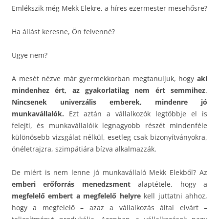
Emlékszik még Mekk Elekre, a híres ezermester mesehősre?
Ha állást keresne, Ön felvenné?
Ugye nem?
A mesét nézve már gyermekkorban megtanuljuk, hogy
aki
mindenhez ért, az gyakorlatilag nem ért semmihez
.
Nincsenek univerzális emberek, mindenre jó
munkavállalók.
Ezt aztán a vállalkozók legtöbbje el is
felejti, és munkavállalóik legnagyobb részét mindenféle
különösebb vizsgálat nélkül, esetleg csak bizonyítványokra,
önéletrajzra, szimpátiára bízva alkalmazzák.
De miért is nem lenne jó munkavállaló Mekk Elekből? Az
emberi erőforrás menedzsment
alaptétele, hogy a
megfelelő embert a megfelelő helyre
kell juttatni ahhoz,
hogy a megfelelő – azaz a vállalkozás által elvárt –