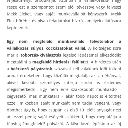
teljesítményt produkálja. Azonban a vállalkozások nagy
része ezt a szempontot szem elől tévesztve vagy felveszi
Mekk Eleket, vagy saját munkavállalóit kényszeríti Mekk
Elek bőrébe, és olyan feladatokat bíz rá, amelyek ellátására
képtelenek.
Egy nem megfelelő munkavállaló felvételekor a
vállalkozás súlyos kockázatokat vállal.
A költségek sora
már a
toborzás-kiválasztás
legelső lépéseinél elkezdődik:
megtalálni a
megfelelő hirdetési felület
et. A hirdetés után
a
beérkező pályázatok
százaival kell valakinek időt tölteni
annak érdekében, hogy közülük megtalálja azt a néhányat,
akivel később személyes interjú során is érdemes
megismerkedni. Egy nem erre szakosodott munkaadó –
cégvezető, más munkatárs – akár több napot is eltölthet
ezzel, miközben saját munkáját nem tudja végezni. Vagy
dönthet úgy is, hogy csupán az első 10 jelölt anyagát nézi
át, ezzel pedig saját esélyeit csökkenti, hogy megtalálja a
tényleg ?megfelelő? pályázót. A következő lépésben az új