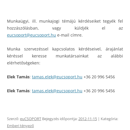
Munkaügyi, ill. munkajogi témájú kérdéseiket tegyék fel
hozzászólásban, vagy küldjék el az
eucsoport@eucsoport.hu
e-mail címre.
Munka szervezéssel kapcsolatos kérdéseivel, árajánlat
kéréssel keresse munkatársainkat az alábbi
elérhetőségeken:
Elek Tamás
:
tamas.elek@eucsoport.hu
+36 20 996 5456
Elek Tamás
:
tamas.elek@eucsoport.hu
+36 20 996 5456
Szerző:
euCSOPORT
Bejegyzés időpontja:
2012-11-15
| Kategória:
Emberi tényező