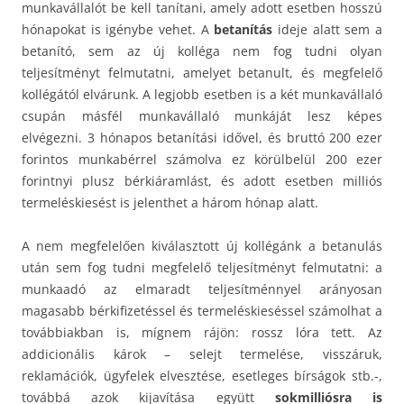
munkavállalót be kell tanítani, amely adott esetben hosszú
hónapokat is igénybe vehet. A
betanítás
ideje alatt sem a
betanító, sem az új kolléga nem fog tudni olyan
teljesítményt felmutatni, amelyet betanult, és megfelelő
kollégától elvárunk. A legjobb esetben is a két munkavállaló
csupán másfél munkavállaló munkáját lesz képes
elvégezni. 3 hónapos betanítási idővel, és bruttó 200 ezer
forintos munkabérrel számolva ez körülbelül 200 ezer
forintnyi plusz bérkiáramlást, és adott esetben milliós
termeléskiesést is jelenthet a három hónap alatt.
A nem megfelelően kiválasztott új kollégánk a betanulás
után sem fog tudni megfelelő teljesítményt felmutatni: a
munkaadó az elmaradt teljesítménnyel arányosan
magasabb bérkifizetéssel és termeléskieséssel számolhat a
továbbiakban is, mígnem rájön: rossz lóra tett. Az
addicionális károk – selejt termelése, visszáruk,
reklamációk, ügyfelek elvesztése, esetleges bírságok stb.-,
továbbá azok kijavítása együtt
sokmilliósra is