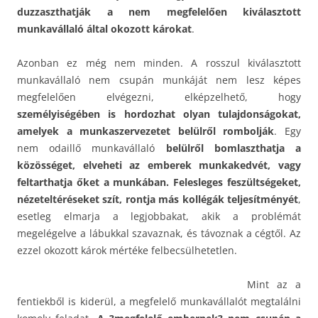
duzzaszthatják a nem megfelelően kiválasztott
munkavállaló által okozott károkat
.
Azonban ez még nem minden. A rosszul kiválasztott
munkavállaló nem csupán munkáját nem lesz képes
megfelelően elvégezni, elképzelhető, hogy
személyiségében is hordozhat olyan tulajdonságokat,
amelyek a munkaszervezetet belülről rombolják
. Egy
nem odaillő munkavállaló
belülről bomlaszthatja a
közösséget, elveheti az emberek munkakedvét, vagy
feltarthatja őket a munkában. Felesleges feszültségeket,
nézeteltéréseket szít, rontja más kollégák teljesítményét
,
esetleg elmarja a legjobbakat, akik a problémát
megelégelve a lábukkal szavaznak, és távoznak a cégtől. Az
ezzel okozott károk mértéke felbecsülhetetlen.
Mint az a
fentiekből is kiderül, a megfelelő munkavállalót megtalálni