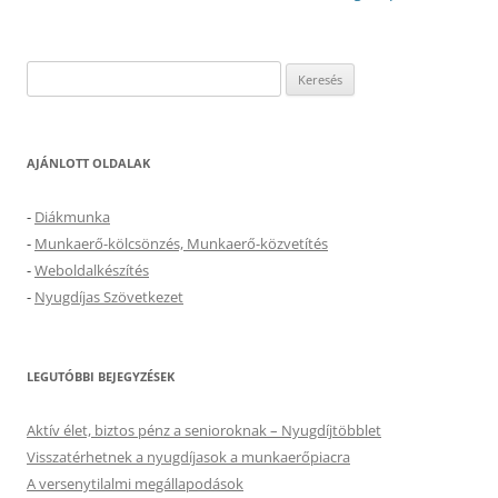
Keresés:
AJÁNLOTT OLDALAK
-
Diákmunka
-
Munkaerő-kölcsönzés, Munkaerő-közvetítés
-
Weboldalkészítés
-
Nyugdíjas Szövetkezet
LEGUTÓBBI BEJEGYZÉSEK
Aktív élet, biztos pénz a senioroknak – Nyugdíjtöbblet
Visszatérhetnek a nyugdíjasok a munkaerőpiacra
A versenytilalmi megállapodások