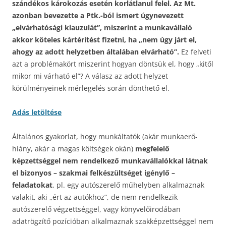
szándékos károkozás esetén korlátlanul felel. Az Mt.
azonban bevezette a Ptk.-ból ismert úgynevezett
„elvárhatósági klauzulát”, miszerint a munkavállaló
akkor köteles kártérítést fizetni, ha „nem úgy járt el,
ahogy az adott helyzetben általában elvárható”.
Ez felveti
azt a problémakört miszerint hogyan döntsük el, hogy „kitől
mikor mi várható el”? A válasz az adott helyzet
körülményeinek mérlegelés során dönthető el.
Adás letöltése
Általános gyakorlat, hogy munkáltatók (akár munkaerő-
hiány, akár a magas költségek okán)
megfelelő
képzettséggel nem rendelkező munkavállalókkal látnak
el bizonyos – szakmai felkészültséget igénylő –
feladatokat
, pl. egy autószerelő műhelyben alkalmaznak
valakit, aki „ért az autókhoz”, de nem rendelkezik
autószerelő végzettséggel, vagy könyvelőirodában
adatrögzítő pozícióban alkalmaznak szakképzettséggel nem