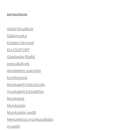
KATEGÓRIÁK
Adók/járulékok
Diákmunka
Emberi tényező
EU-CSOPORT
Gazdasági Rádió
Jogszabályok
Jövedelem számítás
konferencia
Munkaerő kölcsönzés
munkaerő-közvetítés
Munkajog
Munkaügy
Munkaügyi audit
Nemzetközi munkavállalás
nyugdíj