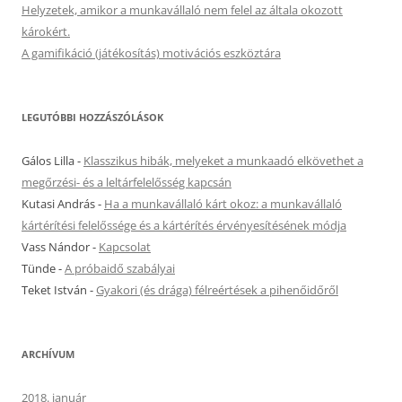
Helyzetek, amikor a munkavállaló nem felel az általa okozott
károkért.
A gamifikáció (játékosítás) motivációs eszköztára
LEGUTÓBBI HOZZÁSZÓLÁSOK
Gálos Lilla
-
Klasszikus hibák, melyeket a munkaadó elkövethet a
megőrzési- és a leltárfelelősség kapcsán
Kutasi András
-
Ha a munkavállaló kárt okoz: a munkavállaló
kártérítési felelőssége és a kártérítés érvényesítésének módja
Vass Nándor
-
Kapcsolat
Tünde
-
A próbaidő szabályai
Teket István
-
Gyakori (és drága) félreértések a pihenőidőről
ARCHÍVUM
2018. január