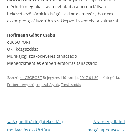
elérhető megtakarítás meghaladja a potenciálisan
bekövetkező károk költségét, akkor ez megéri, ha nem,
akkor pedig célszerűbb szakképzett személyt alkalmazni.
Hoffmann Gábor Csaba
euCSOPORT
Okl. közgazdász
Munkajogi szakokleveles tanácsadó
Menedzsment és emberi erőforrás tanácsadó
Szerző:
euCSOPORT
Bejegyzés időpontja:
2017-01-30
| Kategória:
Emberi tényező
,
Jogszabályok
,
Tanácsadás
Bejegyzés
←
A gamifikáció (játékosítás)
A versenytilalmi
navigáció
motivációs eszköztára
megállapodások
→