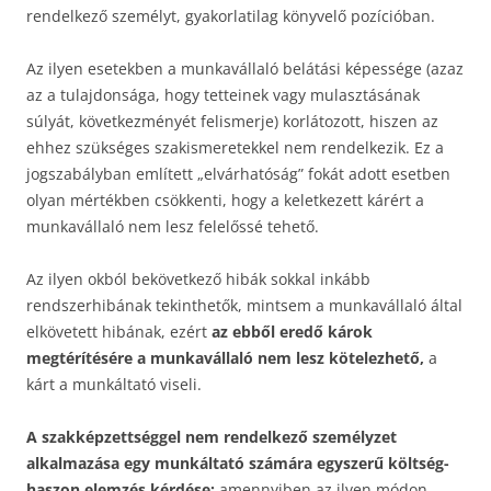
rendelkező személyt, gyakorlatilag könyvelő pozícióban.
Az ilyen esetekben a munkavállaló belátási képessége (azaz
az a tulajdonsága, hogy tetteinek vagy mulasztásának
súlyát, következményét felismerje) korlátozott, hiszen az
ehhez szükséges szakismeretekkel nem rendelkezik. Ez a
jogszabályban említett „elvárhatóság” fokát adott esetben
olyan mértékben csökkenti, hogy a keletkezett kárért a
munkavállaló nem lesz felelőssé tehető.
Az ilyen okból bekövetkező hibák sokkal inkább
rendszerhibának tekinthetők, mintsem a munkavállaló által
elkövetett hibának, ezért
az ebből eredő károk
megtérítésére a munkavállaló nem lesz kötelezhető,
a
kárt a munkáltató viseli.
A szakképzettséggel nem rendelkező személyzet
alkalmazása egy munkáltató számára egyszerű költség-
haszon elemzés kérdése:
amennyiben az ilyen módon