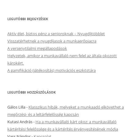
LEGUTÓBBI BEJEGYZÉSEK
Aktív élet, biztos pénz a senioroknak – Nyugdíjtöbblet
Visszatérhetnek a nyugdíjasok a munkaerőpiacra
A versenytilalmi megállapodások
Helyzetek, amikor a munkavállaló nem felel az általa okozott
károkért.
A gamifikáció (játékosítás) motivációs eszköztára
LEGUTÓBBI HOZZÁSZÓLÁSOK
Gálos Lilla
-
Klasszikus hibák, melyeket a munkaadó elkövethet a
megőrzési- és a leltárfelelősség kapcsán
Kutasi András
-
Ha a munkavállaló kárt okoz: a munkavállaló
kártérítési felelőssége és a kártérítés érvényesítésének módja
Vass Nándor
-
Kapcsolat