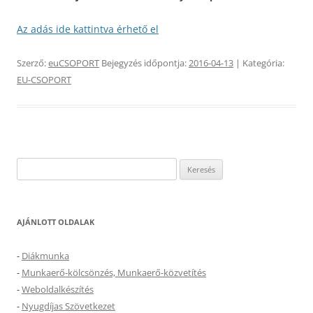
Az adás ide kattintva érhető el
Szerző:
euCSOPORT
Bejegyzés időpontja:
2016-04-13
| Kategória:
EU-CSOPORT
Keresés:
AJÁNLOTT OLDALAK
-
Diákmunka
-
Munkaerő-kölcsönzés, Munkaerő-közvetítés
-
Weboldalkészítés
-
Nyugdíjas Szövetkezet