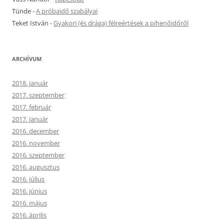
Tünde
-
A próbaidő szabályai
Teket István
-
Gyakori (és drága) félreértések a pihenőidőről
ARCHÍVUM
2018. január
2017. szeptember
2017. február
2017. január
2016. december
2016. november
2016. szeptember
2016. augusztus
2016. július
2016. június
2016. május
2016. április