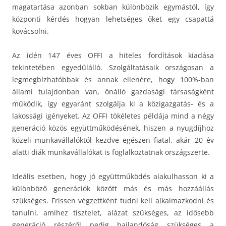
magatartása azonban sokban különbözik egymástól, így
központi kérdés hogyan lehetséges őket egy csapattá
kovácsolni.
Az idén 147 éves OFFI a hiteles fordítások kiadása
tekintetében egyedülálló. Szolgáltatásaik országosan a
legmegbízhatóbbak és annak ellenére, hogy 100%-ban
állami tulajdonban van, önálló gazdasági társaságként
működik, így egyaránt szolgálja ki a közigazgatás- és a
lakossági igényeket. Az OFFI tökéletes példája mind a négy
generáció közös együttműködésének, hiszen a nyugdíjhoz
közeli munkavállalóktól kezdve egészen fiatal, akár 20 év
alatti diák munkavállalókat is foglalkoztatnak országszerte.
Ideális esetben, hogy jó együttműködés alakulhasson ki a
különböző generációk között más és más hozzáállás
szükséges. Frissen végzettként tudni kell alkalmazkodni és
tanulni, amihez tisztelet, alázat szükséges, az idősebb
generáció részéről pedig hajlandóság szükséges a