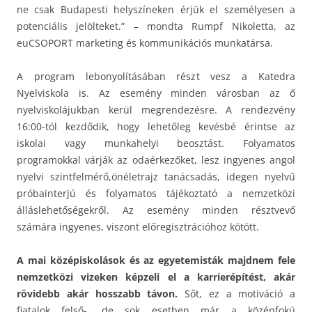
ne csak Budapesti helyszíneken érjük el személyesen a
potenciális jelölteket.” – mondta Rumpf Nikoletta, az
euCSOPORT marketing és kommunikációs munkatársa.
A program lebonyolításában részt vesz a Katedra
Nyelviskola is. Az esemény minden városban az ő
nyelviskolájukban kerül megrendezésre. A rendezvény
16:00-tól kezdődik, hogy lehetőleg kevésbé érintse az
iskolai vagy munkahelyi beosztást. Folyamatos
programokkal várják az odaérkezőket, lesz ingyenes angol
nyelvi szintfelmérő,önéletrajz tanácsadás, idegen nyelvű
próbainterjú és folyamatos tájékoztató a nemzetközi
álláslehetőségekről. Az esemény minden résztvevő
számára ingyenes, viszont előregisztrációhoz kötött.
A mai középiskolások és az egyetemisták majdnem fele
nemzetközi vizeken képzeli el a karrierépítést, akár
rövidebb akár hosszabb távon.
Sőt, ez a motiváció a
fiatalok felső-, de sok esetben már a középfokú