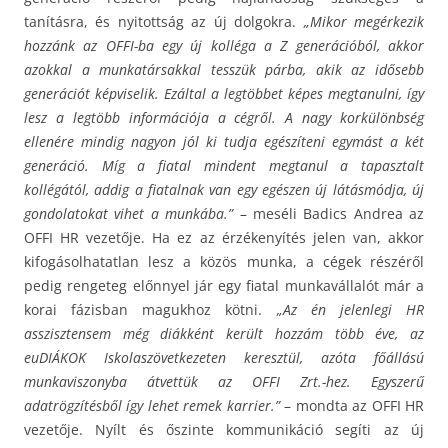
tanításra, és nyitottság az új dolgokra.
„Mikor megérkezik
hozzánk az OFFI-ba egy új kolléga a Z generációból, akkor
azokkal a munkatársakkal tesszük párba, akik az idősebb
generációt képviselik. Ezáltal a legtöbbet képes megtanulni, így
lesz a legtöbb információja a cégről. A nagy korkülönbség
ellenére mindig nagyon jól ki tudja egészíteni egymást a két
generáció. Míg a fiatal mindent megtanul a tapasztalt
kollégától, addig a fiatalnak van egy egészen új látásmódja, új
gondolatokat vihet a munkába.”
– meséli Badics Andrea az
OFFI HR vezetője. Ha ez az érzékenyítés jelen van, akkor
kifogásolhatatlan lesz a közös munka, a cégek részéről
pedig rengeteg előnnyel jár egy fiatal munkavállalót már a
korai fázisban magukhoz kötni.
„Az én jelenlegi HR
asszisztensem még diákként került hozzám több éve, az
euDIÁKOK Iskolaszövetkezeten keresztül, azóta főállású
munkaviszonyba átvettük az OFFI Zrt.-hez. Egyszerű
adatrögzítésből így lehet remek karrier.”
– mondta az OFFI HR
vezetője. Nyílt és őszinte kommunikáció segíti az új