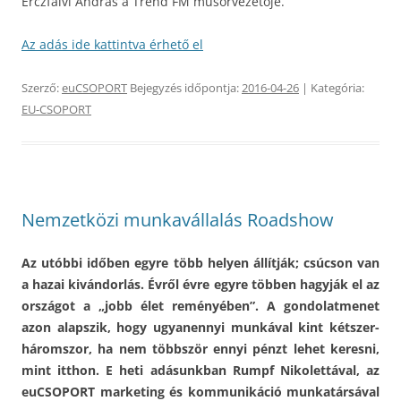
Érczfalvi András a Trend FM műsorvezetője.
Az adás ide kattintva érhető el
Szerző:
euCSOPORT
Bejegyzés időpontja:
2016-04-26
| Kategória:
EU-CSOPORT
Nemzetközi munkavállalás Roadshow
Az utóbbi időben egyre több helyen állítják; csúcson van
a hazai kivándorlás. Évről évre egyre többen hagyják el az
országot a „jobb élet reményében”. A gondolatmenet
azon alapszik, hogy ugyanennyi munkával kint kétszer-
háromszor, ha nem többször ennyi pénzt lehet keresni,
mint itthon. E heti adásunkban Rumpf Nikolettával, az
euCSOPORT marketing és kommunikáció munkatársával