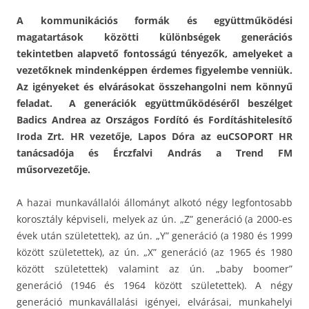
A kommunikációs formák és együttműködési
magatartások közötti különbségek generációs
tekintetben alapvető fontosságú tényezők, amelyeket a
vezetőknek mindenképpen érdemes figyelembe venniük.
Az igényeket és elvárásokat összehangolni nem könnyű
feladat. A generációk együttműködéséről beszélget
Badics Andrea az Országos Fordító és Fordításhitelesítő
Iroda Zrt. HR vezetője, Lapos Dóra az euCSOPORT HR
tanácsadója és Érczfalvi András a Trend FM
műsorvezetője.
A hazai munkavállalói állományt alkotó négy legfontosabb
korosztály képviseli, melyek az ún. „Z” generáció (a 2000-es
évek után születettek), az ún. „Y” generáció (a 1980 és 1999
között születettek), az ún. „X” generáció (az 1965 és 1980
között születettek) valamint az ún. „baby boomer”
generáció (1946 és 1964 között születettek). A négy
generáció munkavállalási igényei, elvárásai, munkahelyi