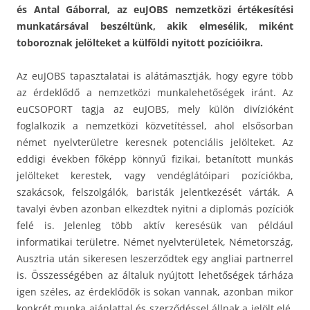
és Antal Gáborral, az euJOBS nemzetközi értékesítési
munkatársával beszéltünk, akik elmesélik, miként
toboroznak jelölteket a külföldi nyitott pozícióikra.
Az euJOBS tapasztalatai is alátámasztják, hogy egyre több
az érdeklődő a nemzetközi munkalehetőségek iránt. Az
euCSOPORT tagja az euJOBS, mely külön divízióként
foglalkozik a nemzetközi közvetítéssel, ahol elsősorban
német nyelvterületre keresnek potenciális jelölteket. Az
eddigi években főképp könnyű fizikai, betanított munkás
jelölteket kerestek, vagy vendéglátóipari pozíciókba,
szakácsok, felszolgálók, baristák jelentkezését várták. A
tavalyi évben azonban elkezdtek nyitni a diplomás pozíciók
felé is. Jelenleg több aktív keresésük van például
informatikai területre. Német nyelvterületek, Németország,
Ausztria után sikeresen leszerződtek egy angliai partnerrel
is. Összességében az általuk nyújtott lehetőségek tárháza
igen széles, az érdeklődők is sokan vannak, azonban mikor
konkrét munka ajánlattal és szerződéssel állnak a jelölt elé,