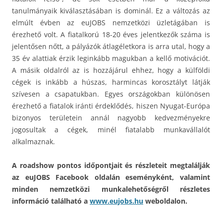
tanulmányaik kiválasztásában is dominál. Ez a változás az
elmúlt évben az euJOBS nemzetközi üzletágában is
érezhető volt. A fiatalkorú 18-20 éves jelentkezők száma is
jelentősen nőtt, a pályázók átlagéletkora is arra utal, hogy a
35 év alattiak érzik leginkább magukban a kellő motivációt.
A másik oldalról az is hozzájárul ehhez, hogy a külföldi
cégek is inkább a húszas, harmincas korosztályt látják
szívesen a csapatukban. Egyes országokban különösen
érezhető a fiatalok iránti érdeklődés, hiszen Nyugat-Európa
bizonyos területein annál nagyobb kedvezményekre
jogosultak a cégek, minél fiatalabb munkavállalót
alkalmaznak.
A roadshow pontos időpontjait és részleteit megtalálják
az euJOBS Facebook oldalán eseményként, valamint
minden nemzetközi munkalehetőségről részletes
információ található a
www.eujobs.hu
weboldalon.