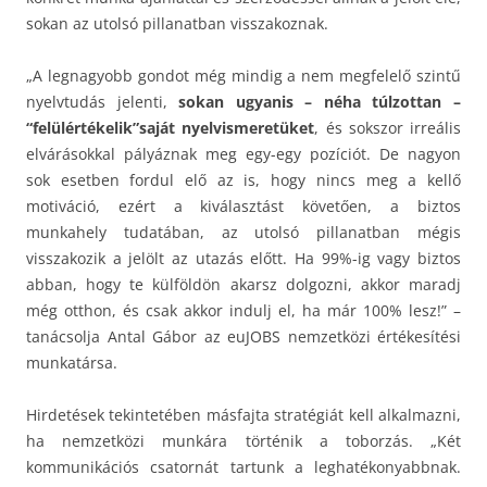
sokan az utolsó pillanatban visszakoznak.
„A legnagyobb gondot még mindig a nem megfelelő szintű
nyelvtudás jelenti,
sokan ugyanis – néha túlzottan –
“felülértékelik”saját nyelvismeretüket
, és sokszor irreális
elvárásokkal pályáznak meg egy-egy pozíciót. De nagyon
sok esetben fordul elő az is, hogy nincs meg a kellő
motiváció, ezért a kiválasztást követően, a biztos
munkahely tudatában, az utolsó pillanatban mégis
visszakozik a jelölt az utazás előtt. Ha 99%-ig vagy biztos
abban, hogy te külföldön akarsz dolgozni, akkor maradj
még otthon, és csak akkor indulj el, ha már 100% lesz!” –
tanácsolja Antal Gábor az euJOBS nemzetközi értékesítési
munkatársa.
Hirdetések tekintetében másfajta stratégiát kell alkalmazni,
ha nemzetközi munkára történik a toborzás. „Két
kommunikációs csatornát tartunk a leghatékonyabbnak.