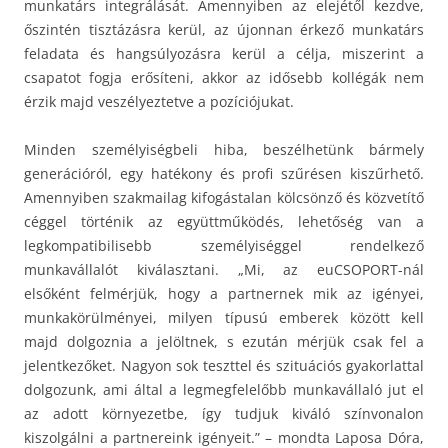
munkatárs integrálását. Amennyiben az elejétől kezdve,
őszintén tisztázásra kerül, az újonnan érkező munkatárs
feladata és hangsúlyozásra kerül a célja, miszerint a
csapatot fogja erősíteni, akkor az idősebb kollégák nem
érzik majd veszélyeztetve a pozíciójukat.
Minden személyiségbeli hiba, beszélhetünk bármely
generációról, egy hatékony és profi szűrésen kiszűrhető.
Amennyiben szakmailag kifogástalan kölcsönző és közvetítő
céggel történik az együttműködés, lehetőség van a
legkompatibilisebb személyiséggel rendelkező
munkavállalót kiválasztani. „Mi, az euCSOPORT-nál
elsőként felmérjük, hogy a partnernek mik az igényei,
munkakörülményei, milyen típusú emberek között kell
majd dolgoznia a jelöltnek, s ezután mérjük csak fel a
jelentkezőket. Nagyon sok teszttel és szituációs gyakorlattal
dolgozunk, ami által a legmegfelelőbb munkavállaló jut el
az adott környezetbe, így tudjuk kiváló színvonalon
kiszolgálni a partnereink igényeit.” – mondta Laposa Dóra,