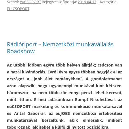
Szerző:
euCSOPORT
Bejegyzés időpontja:
2016-04-13
| Kategória:
EU-CSOPORT
Rádióriport – Nemzetközi munkavállalás
Roadshow
Az utóbbi időben egyre több helyen állítják; csúcson van
a hazai kivándorlás. Évről évre egyre többen hagyják el az
országot a „jobb élet reményében”. A gondolatmenet
azon alapszik, hogy ugyanennyi munkával kint kétszer-
háromszor, ha nem többször ennyi pénzt lehet keresni,
mint itthon. E heti adásunkban Rumpf Nikolettával, az
euCSOPORT marketing és kommunikáció munkatársával
és Antal Gáborral, az euJOBS nemzetközi értékesítési
munkatársával beszéltünk, akik elmesélik, miként
toboroznak jelölteket a külföldi nyitott pozícióikra.