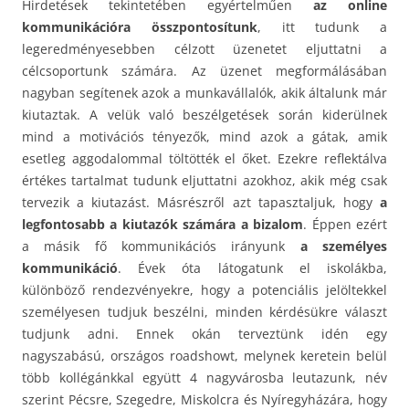
Hirdetések tekintetében egyértelműen
az online
kommunikációra összpontosítunk
, itt tudunk a
legeredményesebben célzott üzenetet eljuttatni a
célcsoportunk számára. Az üzenet megformálásában
nagyban segítenek azok a munkavállalók, akik általunk már
kiutaztak. A velük való beszélgetések során kiderülnek
mind a motivációs tényezők, mind azok a gátak, amik
esetleg aggodalommal töltötték el őket. Ezekre reflektálva
értékes tartalmat tudunk eljuttatni azokhoz, akik még csak
tervezik a kiutazást. Másrészről azt tapasztaljuk, hogy
a
legfontosabb a kiutazók számára a bizalom
. Éppen ezért
a másik fő kommunikációs irányunk
a személyes
kommunikáció
. Évek óta látogatunk el iskolákba,
különböző rendezvényekre, hogy a potenciális jelöltekkel
személyesen tudjuk beszélni, minden kérdésükre választ
tudjunk adni. Ennek okán terveztünk idén egy
nagyszabású, országos roadshowt, melynek keretein belül
több kollégánkkal együtt 4 nagyvárosba leutazunk, név
szerint Pécsre, Szegedre, Miskolcra és Nyíregyházára, hogy