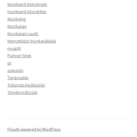
Munkaerő kölcsönzés
munkaerő-közvetítés
Munkajog
Munkaügy
Munkaügyi audit
Nemzetközi munkavállalás
nyugdíj
Partner hírek
pr
szavazás
Tanácsadás
Toborzás-kiválasztás
Törvényváltozás
Proudly powered by WordPress