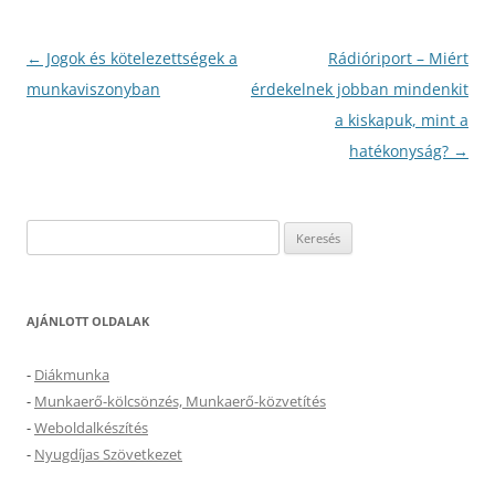
Bejegyzés
←
Jogok és kötelezettségek a
Rádióriport – Miért
navigáció
munkaviszonyban
érdekelnek jobban mindenkit
a kiskapuk, mint a
hatékonyság?
→
Keresés:
AJÁNLOTT OLDALAK
-
Diákmunka
-
Munkaerő-kölcsönzés, Munkaerő-közvetítés
-
Weboldalkészítés
-
Nyugdíjas Szövetkezet