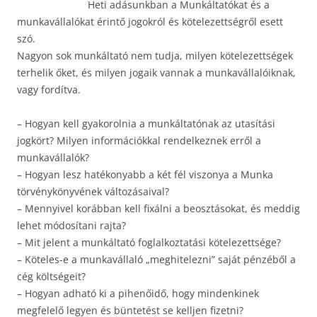
Heti adásunkban a Munkáltatókat és a
munkavállalókat érintő jogokról és kötelezettségről esett
szó.
Nagyon sok munkáltató nem tudja, milyen kötelezettségek
terhelik őket, és milyen jogaik vannak a munkavállalóiknak,
vagy fordítva.
– Hogyan kell gyakorolnia a munkáltatónak az utasítási
jogkört? Milyen információkkal rendelkeznek erről a
munkavállalók?
– Hogyan lesz hatékonyabb a két fél viszonya a Munka
törvénykönyvének változásaival?
– Mennyivel korábban kell fixálni a beosztásokat, és meddig
lehet módosítani rajta?
– Mit jelent a munkáltató foglalkoztatási kötelezettsége?
– Köteles-e a munkavállaló „meghitelezni” saját pénzéből a
cég költségeit?
– Hogyan adható ki a pihenőidő, hogy mindenkinek
megfelelő legyen és büntetést se kelljen fizetni?