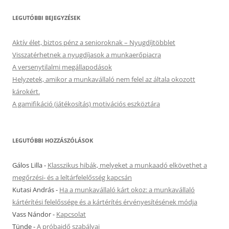
LEGUTÓBBI BEJEGYZÉSEK
Aktív élet, biztos pénz a senioroknak – Nyugdíjtöbblet
Visszatérhetnek a nyugdíjasok a munkaerőpiacra
A versenytilalmi megállapodások
Helyzetek, amikor a munkavállaló nem felel az általa okozott
károkért.
A gamifikáció (játékosítás) motivációs eszköztára
LEGUTÓBBI HOZZÁSZÓLÁSOK
Gálos Lilla
-
Klasszikus hibák, melyeket a munkaadó elkövethet a
megőrzési- és a leltárfelelősség kapcsán
Kutasi András
-
Ha a munkavállaló kárt okoz: a munkavállaló
kártérítési felelőssége és a kártérítés érvényesítésének módja
Vass Nándor
-
Kapcsolat
Tünde
-
A próbaidő szabályai