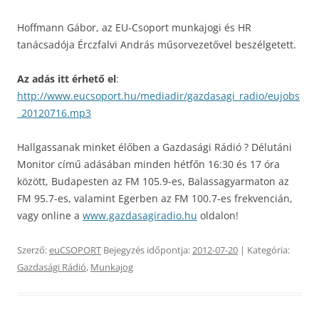
Hoffmann Gábor, az EU-Csoport munkajogi és HR
tanácsadója Érczfalvi András műsorvezetővel beszélgetett.
Az adás itt érhető el
:
http://www.eucsoport.hu/mediadir/gazdasagi_radio/eujobs
_20120716.mp3
Hallgassanak minket élőben a Gazdasági Rádió ? Délutáni
Monitor című adásában minden hétfőn 16:30 és 17 óra
között, Budapesten az FM 105.9-es, Balassagyarmaton az
FM 95.7-es, valamint Egerben az FM 100.7-es frekvencián,
vagy online a
www.gazdasagiradio.hu
oldalon!
Szerző:
euCSOPORT
Bejegyzés időpontja:
2012-07-20
| Kategória:
Gazdasági Rádió
,
Munkajog