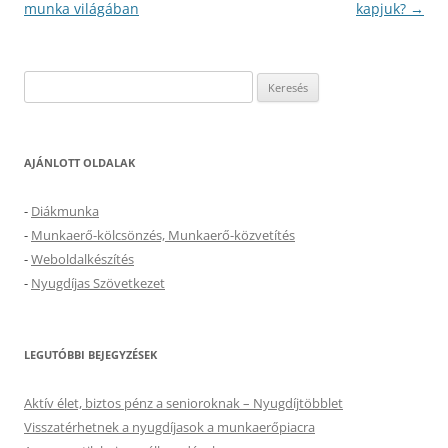
navigáció
munka világában
kapjuk?
→
Keresés:
AJÁNLOTT OLDALAK
-
Diákmunka
-
Munkaerő-kölcsönzés, Munkaerő-közvetítés
-
Weboldalkészítés
-
Nyugdíjas Szövetkezet
LEGUTÓBBI BEJEGYZÉSEK
Aktív élet, biztos pénz a senioroknak – Nyugdíjtöbblet
Visszatérhetnek a nyugdíjasok a munkaerőpiacra