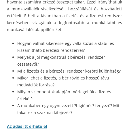
havonta számlára érkező összeget takar. Ezzel irányíthatjuk
a munkavállalók viselkedését, hozzáállását és hozzáadott
értékeit. E heti adásunkban a fizetés és a fizetési rendszer
kérdésében vizsgáljuk a legfontosabb a munkáltatói és
munkavállalói alappilléreket.
Hogyan válhat sikeressé egy vállalkozás a stabil és
kiszámítható bérezési rendszerrel?
Melyek a jól megkonstruált bérezési rendszer
összetevői?
Mi a fizetés és a bérezési rendszer közötti különbség?
Mikor lehet a fizetés, a bér rövid és hosszú távú
motivációk forrása?
Milyen szempontok alapján mérlegeljük a fizetés
értékét?
A munkabér egy úgynevezett ?higiénés? tényező? Mit
takar ez a szakmai kifejezés?
Az adás itt érhető el