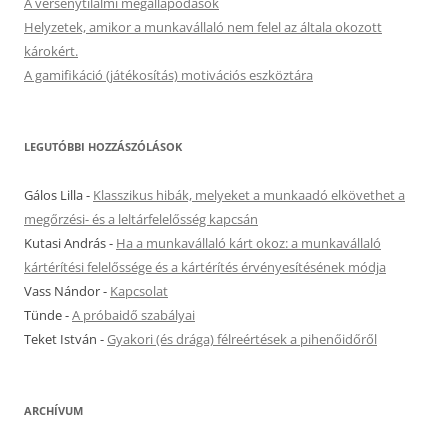
A versenytilalmi megállapodások
Helyzetek, amikor a munkavállaló nem felel az általa okozott
károkért.
A gamifikáció (játékosítás) motivációs eszköztára
LEGUTÓBBI HOZZÁSZÓLÁSOK
Gálos Lilla
-
Klasszikus hibák, melyeket a munkaadó elkövethet a
megőrzési- és a leltárfelelősség kapcsán
Kutasi András
-
Ha a munkavállaló kárt okoz: a munkavállaló
kártérítési felelőssége és a kártérítés érvényesítésének módja
Vass Nándor
-
Kapcsolat
Tünde
-
A próbaidő szabályai
Teket István
-
Gyakori (és drága) félreértések a pihenőidőről
ARCHÍVUM