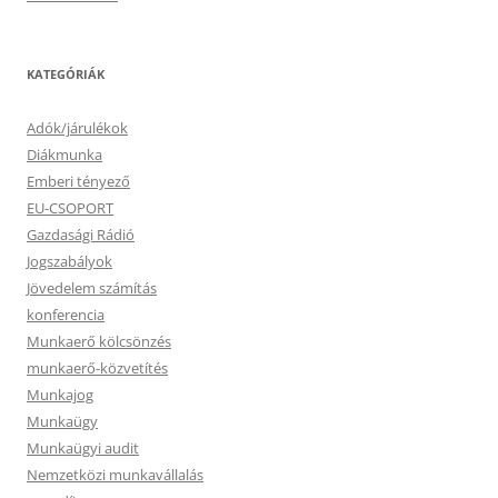
KATEGÓRIÁK
Adók/járulékok
Diákmunka
Emberi tényező
EU-CSOPORT
Gazdasági Rádió
Jogszabályok
Jövedelem számítás
konferencia
Munkaerő kölcsönzés
munkaerő-közvetítés
Munkajog
Munkaügy
Munkaügyi audit
Nemzetközi munkavállalás