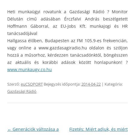
Heti munkaügyi rovatunk a Gazdasági Rádió ? Monitor
Délután című adásában Érczfalvi András beszélgetett
Hoffmann Gáborral, az EU-Jobs Kft. munkajogi és HR
tanácsadójával
Hallgassa élőben, Budapesten az FM 105.9-es frekvencián,
vagy online a www.gazdasagiradio.hu oldalon és szóljon
hozzá a műsorhoz, kérdezzen tanácsadónktól, böngésszen
az aktuális és korábbi adások között honlapunkon! ?
www.munkaugy.co.hu
Szerző:
euCSOPORT
Bejegyzés időpontja:
2014-04-22
| Kategória:
Gazdasági Rádió
Bejegyzés
←
Generációk változása a
Fizetés: Miért adjuk, és miért