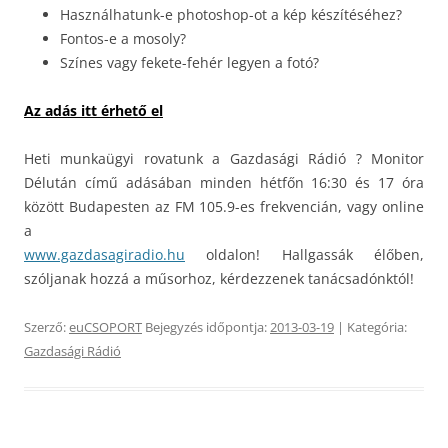
Használhatunk-e photoshop-ot a kép készítéséhez?
Fontos-e a mosoly?
Színes vagy fekete-fehér legyen a fotó?
Az adás itt érhető el
Heti munkaügyi rovatunk a Gazdasági Rádió ? Monitor
Délután című adásában minden hétfőn 16:30 és 17 óra
között Budapesten az FM 105.9-es frekvencián, vagy online
a
www.gazdasagiradio.hu
oldalon! Hallgassák élőben,
szóljanak hozzá a műsorhoz, kérdezzenek tanácsadónktól!
Szerző:
euCSOPORT
Bejegyzés időpontja:
2013-03-19
| Kategória:
Gazdasági Rádió