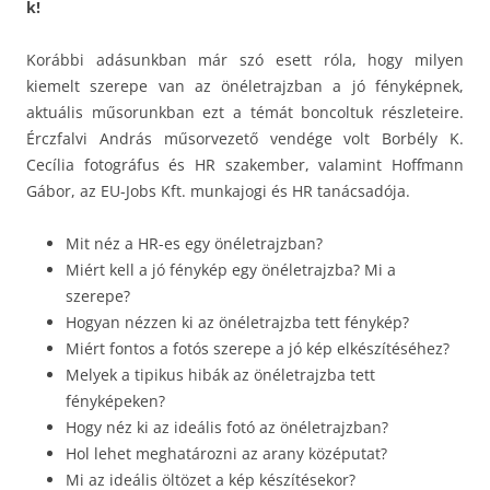
k!
Korábbi adásunkban már szó esett róla, hogy milyen
kiemelt szerepe van az önéletrajzban a jó fényképnek,
aktuális műsorunkban ezt a témát boncoltuk részleteire.
Érczfalvi András műsorvezető vendége volt Borbély K.
Cecília fotográfus és HR szakember, valamint Hoffmann
Gábor, az EU-Jobs Kft. munkajogi és HR tanácsadója.
Mit néz a HR-es egy önéletrajzban?
Miért kell a jó fénykép egy önéletrajzba? Mi a
szerepe?
Hogyan nézzen ki az önéletrajzba tett fénykép?
Miért fontos a fotós szerepe a jó kép elkészítéséhez?
Melyek a tipikus hibák az önéletrajzba tett
fényképeken?
Hogy néz ki az ideális fotó az önéletrajzban?
Hol lehet meghatározni az arany középutat?
Mi az ideális öltözet a kép készítésekor?