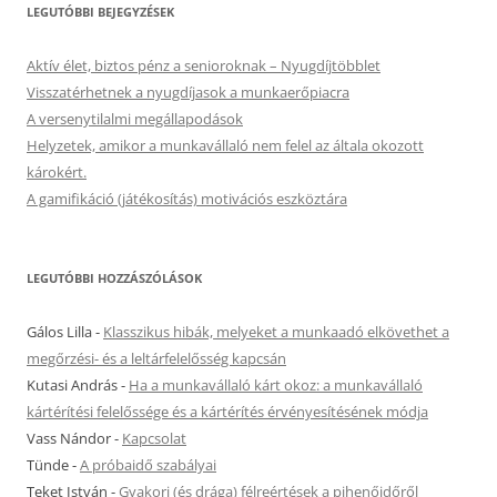
LEGUTÓBBI BEJEGYZÉSEK
Aktív élet, biztos pénz a senioroknak – Nyugdíjtöbblet
Visszatérhetnek a nyugdíjasok a munkaerőpiacra
A versenytilalmi megállapodások
Helyzetek, amikor a munkavállaló nem felel az általa okozott
károkért.
A gamifikáció (játékosítás) motivációs eszköztára
LEGUTÓBBI HOZZÁSZÓLÁSOK
Gálos Lilla
-
Klasszikus hibák, melyeket a munkaadó elkövethet a
megőrzési- és a leltárfelelősség kapcsán
Kutasi András
-
Ha a munkavállaló kárt okoz: a munkavállaló
kártérítési felelőssége és a kártérítés érvényesítésének módja
Vass Nándor
-
Kapcsolat
Tünde
-
A próbaidő szabályai
Teket István
-
Gyakori (és drága) félreértések a pihenőidőről