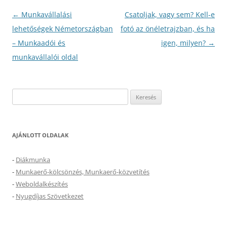
Bejegyzés
←
Munkavállalási
Csatoljak, vagy sem? Kell-e
navigáció
lehetőségek Németországban
fotó az önéletrajzban, és ha
– Munkaadói és
igen, milyen?
→
munkavállalói oldal
Keresés:
AJÁNLOTT OLDALAK
-
Diákmunka
-
Munkaerő-kölcsönzés, Munkaerő-közvetítés
-
Weboldalkészítés
-
Nyugdíjas Szövetkezet