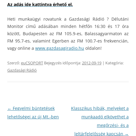
Az adás ide kattintva érhető el.
Heti munkaügyi rovatunk a Gazdasági Rádió ? Délutáni
Monitor című adásában minden hétfőn 16:30 és 17 óra
között, Budapesten az FM 105.9-es, Balassagyarmaton az
FM 95.7-es, valamint Egerben az FM 100.7-es frekvencián,
vagy online a
www.gazdasagiradio.hu
oldalon!
Szerző:
euCSOPORT
Bejegyzés időpontja:
2012-09-19
| Kategória:
Gazdasági Rádió
Bejegyzés
←
Fegyelmi büntetések
Klasszikus hibák, melyeket a
navigáció
lehetőségei az új Mt.-ben
munkaadó elkövethet a
megőrzési- és a
leltárfelelősség kapcsán
→