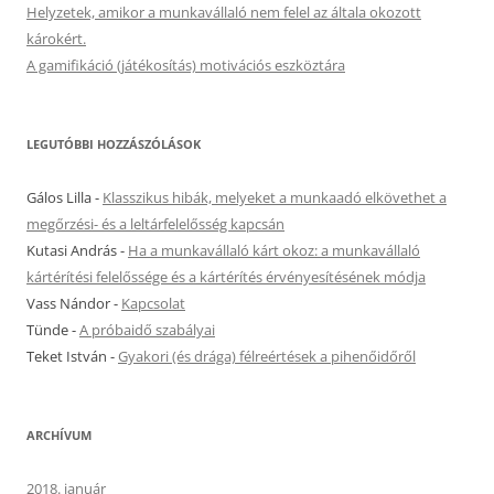
Helyzetek, amikor a munkavállaló nem felel az általa okozott
károkért.
A gamifikáció (játékosítás) motivációs eszköztára
LEGUTÓBBI HOZZÁSZÓLÁSOK
Gálos Lilla
-
Klasszikus hibák, melyeket a munkaadó elkövethet a
megőrzési- és a leltárfelelősség kapcsán
Kutasi András
-
Ha a munkavállaló kárt okoz: a munkavállaló
kártérítési felelőssége és a kártérítés érvényesítésének módja
Vass Nándor
-
Kapcsolat
Tünde
-
A próbaidő szabályai
Teket István
-
Gyakori (és drága) félreértések a pihenőidőről
ARCHÍVUM
2018. január