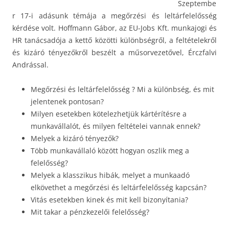
Szeptembe
r 17-i adásunk témája a megőrzési és leltárfelelősség
kérdése volt. Hoffmann Gábor, az EU-Jobs Kft. munkajogi és
HR tanácsadója a kettő közötti különbségről, a feltételekről
és kizáró tényezőkről beszélt a műsorvezetővel, Érczfalvi
Andrással.
Megőrzési és leltárfelelősség ? Mi a különbség, és mit
jelentenek pontosan?
Milyen esetekben kötelezhetjük kártérítésre a
munkavállalót, és milyen feltételei vannak ennek?
Melyek a kizáró tényezők?
Több munkavállaló között hogyan oszlik meg a
felelősség?
Melyek a klasszikus hibák, melyet a munkaadó
elkövethet a megőrzési és leltárfelelősség kapcsán?
Vitás esetekben kinek és mit kell bizonyítania?
Mit takar a pénzkezelői felelősség?