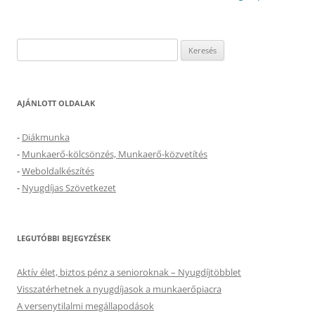
Keresés:
AJÁNLOTT OLDALAK
-
Diákmunka
-
Munkaerő-kölcsönzés, Munkaerő-közvetítés
-
Weboldalkészítés
-
Nyugdíjas Szövetkezet
LEGUTÓBBI BEJEGYZÉSEK
Aktív élet, biztos pénz a senioroknak – Nyugdíjtöbblet
Visszatérhetnek a nyugdíjasok a munkaerőpiacra
A versenytilalmi megállapodások