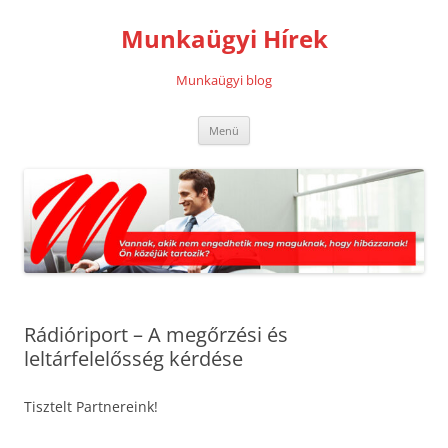
Kilépés
a
Munkaügyi Hírek
tartalomba
Munkaügyi blog
Menü
Rádióriport – A megőrzési és
leltárfelelősség kérdése
Tisztelt Partnereink!