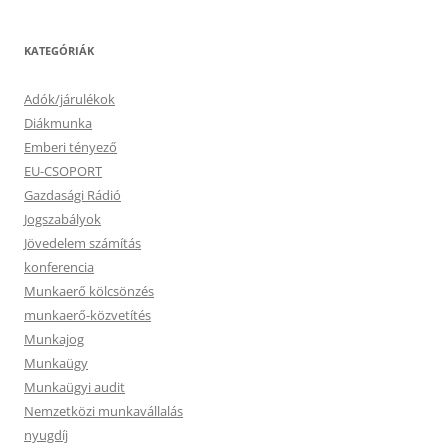
KATEGÓRIÁK
Adók/járulékok
Diákmunka
Emberi tényező
EU-CSOPORT
Gazdasági Rádió
Jogszabályok
Jövedelem számítás
konferencia
Munkaerő kölcsönzés
munkaerő-közvetítés
Munkajog
Munkaügy
Munkaügyi audit
Nemzetközi munkavállalás
nyugdíj