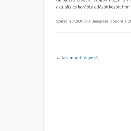
aktuális és korábbi adások között hon
Szerző:
euCSOPORT
Bejegyzés időpontja:
2
Bejegyzés
←
Az emberi tényező
navigáció