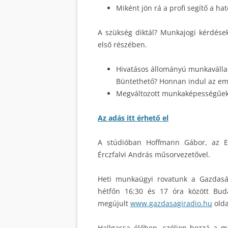
Miként jön rá a profi segítő a ha
A szükség diktál? Munkajogi kérdések
első részében.
Hivatásos állományú munkavállaló
Büntethető? Honnan indul az e
Megváltozott munkaképességűekne
Az adás itt érhető el
A stúdióban Hoffmann Gábor, az EU
Érczfalvi András műsorvezetővel.
Heti munkaügyi rovatunk a Gazdas
hétfőn 16:30 és 17 óra között Bud
megújult
www.gazdasagiradio.hu
olda
Hallgassa élőben, szóljon hozzá a 