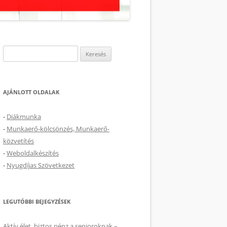
Keresés:
AJÁNLOTT OLDALAK
-
Diákmunka
-
Munkaerő-kölcsönzés, Munkaerő-
közvetítés
-
Weboldalkészítés
-
Nyugdíjas Szövetkezet
LEGUTÓBBI BEJEGYZÉSEK
Aktív élet, biztos pénz a senioroknak –