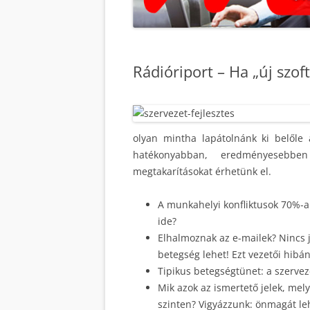
Rádióriport – Ha „új szof
olyan mintha lapátolnánk ki belőle
hatékonyabban, eredményesebbe
megtakarításokat érhetünk el.
A munkahelyi konfliktusok 70%-a 
ide?
Elhalmoznak az e-mailek? Nincs je
betegség lehet! Ezt vezetői hibán
Tipikus betegségtünet: a szervez
Mik azok az ismertető jelek, mel
szinten? Vigyázzunk: önmagát leh