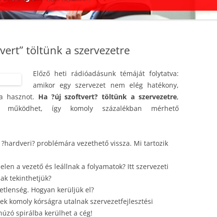
tvert” töltünk a szervezetre
Előző heti rádióadásunk témáját folytatva:
amikor egy szervezet nem elég hatékony,
 a hasznot.
Ha ?új szoftvert? töltünk a szervezetre
,
n működhet, így komoly százalékban mérhető
?hardveri? problémára vezethető vissza. Mi tartozik
len a vezető és leállnak a folyamatok? Itt szervezeti
ak tekinthetjük?
etlenség. Hogyan kerüljük el?
yek komoly kórságra utalnak szervezetfejlesztési
úzó spirálba kerülhet a cég!