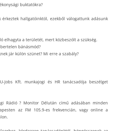
tékonysági buktatókra?
 érkeztek hallgatóinktól, ezekből válogattunk adásunk
 elhagyta a területét, mert közbeszólt a szükség.
mbertelen bánásmód?
k jár külön szünet? Mi erre a szabály?
-Jobs Kft. munkajogi és HR tanácsadója beszélget
ági Rádió ? Monitor Délután című adásában minden
apesten az FM 105.9-es frekvencián, vagy online a
lon.
műsorhoz, kérdezzen tanácsadónktól, böngésszenek az