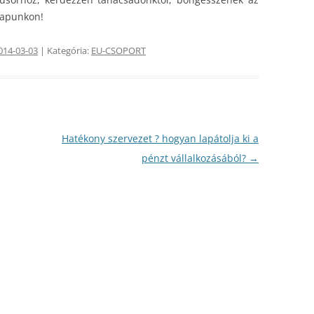
lapunkon!
014-03-03
| Kategória:
EU-CSOPORT
Hatékony szervezet ? hogyan lapátolja ki a
pénzt vállalkozásából?
→