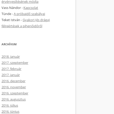
érvényesítésének módja
Vass Nándor
-
Kapcsolat
Tünde
-
A próbaidő szabályai
Teket István
-
Gyakori (és drága)
félreértések a pihenőidőről
ARCHÍVUM
2018. január
2017. szeptember
2017. február
2017. január
2016. december
2016. november
2016. szeptember
2016. augusztus
2016. július
2016. június