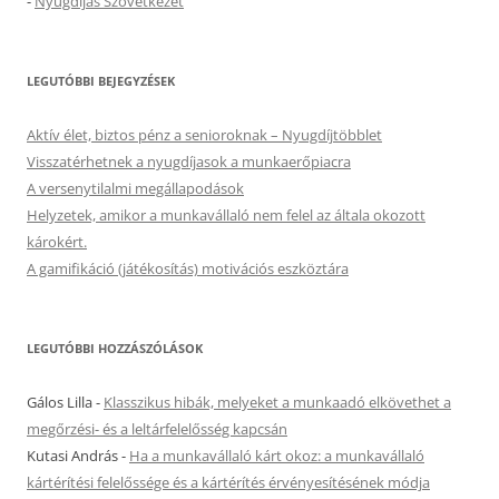
-
Nyugdíjas Szövetkezet
LEGUTÓBBI BEJEGYZÉSEK
Aktív élet, biztos pénz a senioroknak – Nyugdíjtöbblet
Visszatérhetnek a nyugdíjasok a munkaerőpiacra
A versenytilalmi megállapodások
Helyzetek, amikor a munkavállaló nem felel az általa okozott
károkért.
A gamifikáció (játékosítás) motivációs eszköztára
LEGUTÓBBI HOZZÁSZÓLÁSOK
Gálos Lilla
-
Klasszikus hibák, melyeket a munkaadó elkövethet a
megőrzési- és a leltárfelelősség kapcsán
Kutasi András
-
Ha a munkavállaló kárt okoz: a munkavállaló
kártérítési felelőssége és a kártérítés érvényesítésének módja