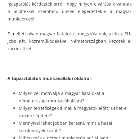
igazgatóját kérdezték arról, hogy milyen elvárásaik vannak
a jelöltekkel szemben, illetve elégedettek-e a magyar
munkaerővel.
E mellett olyan magyar fiatalok is megszólalnak, akik az EU-
Jobs Kft. közreműködésével Németországban kezdték el
karrierjüket.
A tapasztalatok munkavállalói oldalról
:
Milyen cél motiválja a magyar fiatalokat a
németországi munkavállalásra?
Milyen lehetőségek állnak a magyarok előtt? Lehet-e
karriert építeni?
Mennyivel lehet jobban keresni, mint a hazai
körülmények között?
Miben más a német munkaerőpiac? Milyen