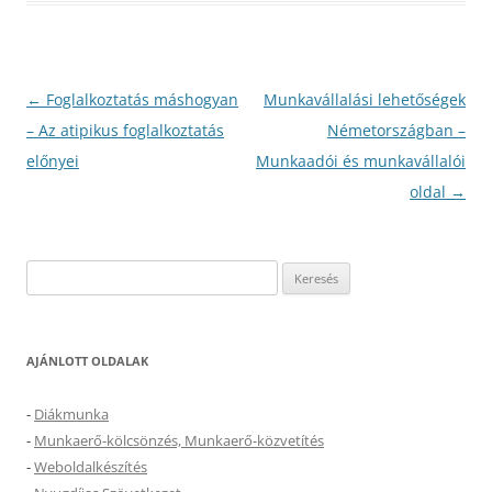
Bejegyzés
←
Foglalkoztatás máshogyan
Munkavállalási lehetőségek
navigáció
– Az atipikus foglalkoztatás
Németországban –
előnyei
Munkaadói és munkavállalói
oldal
→
Keresés:
AJÁNLOTT OLDALAK
-
Diákmunka
-
Munkaerő-kölcsönzés, Munkaerő-közvetítés
-
Weboldalkészítés