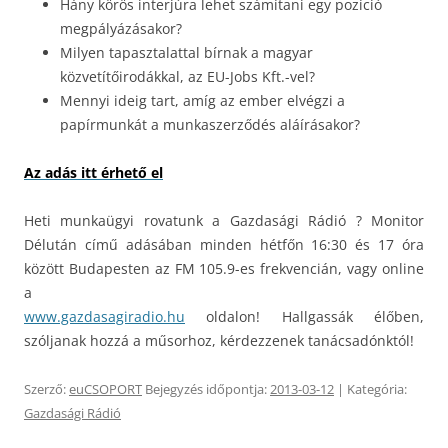
Hány körös interjúra lehet számítani egy pozíció
megpályázásakor?
Milyen tapasztalattal bírnak a magyar
közvetítőirodákkal, az EU-Jobs Kft.-vel?
Mennyi ideig tart, amíg az ember elvégzi a
papírmunkát a munkaszerződés aláírásakor?
Az adás itt érhető el
Heti munkaügyi rovatunk a Gazdasági Rádió ? Monitor
Délután című adásában minden hétfőn 16:30 és 17 óra
között Budapesten az FM 105.9-es frekvencián, vagy online
a
www.gazdasagiradio.hu
oldalon! Hallgassák élőben,
szóljanak hozzá a műsorhoz, kérdezzenek tanácsadónktól!
Szerző:
euCSOPORT
Bejegyzés időpontja:
2013-03-12
| Kategória:
Gazdasági Rádió