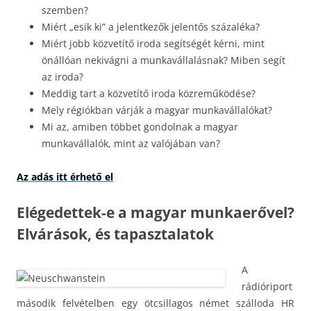
szemben?
Miért „esik ki” a jelentkezők jelentős százaléka?
Miért jobb közvetítő iroda segítségét kérni, mint
önállóan nekivágni a munkavállalásnak? Miben segít
az iroda?
Meddig tart a közvetítő iroda közreműködése?
Mely régiókban várják a magyar munkavállalókat?
Mi az, amiben többet gondolnak a magyar
munkavállalók, mint az valójában van?
Az adás itt érhető el
Elégedettek-e a magyar munkaerővel?
Elvárások, és tapasztalatok
A
rádióriport
második felvételben egy ötcsillagos német szálloda HR