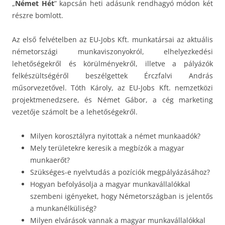
„
Német Hét
” kapcsán heti adásunk rendhagyó módon két
részre bomlott.
Az első felvételben az EU-Jobs Kft. munkatársai az aktuális
németországi munkaviszonyokról, elhelyezkedési
lehetőségekről és körülményekről, illetve a pályázók
felkészültségéről beszélgettek Érczfalvi András
műsorvezetővel. Tóth Károly, az EU-Jobs Kft. nemzetközi
projektmenedzsere, és Német Gábor, a cég marketing
vezetője számolt be a lehetőségekről.
Milyen korosztályra nyitottak a német munkaadók?
Mely területekre keresik a megbízók a magyar
munkaerőt?
Szükséges-e nyelvtudás a pozíciók megpályázásához?
Hogyan befolyásolja a magyar munkavállalókkal
szembeni igényeket, hogy Németországban is jelentős
a munkanélküliség?
Milyen elvárások vannak a magyar munkavállalókkal