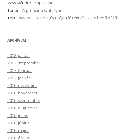
Vass Nándor
-
Kapcsolat
Tünde
-
A próbaidő szabályai
Teket István
-
Gyakori (és drága) félreértések a pihenőidőről
ARCHÍVUM
2018. január
2017. szeptember
2017. február
2017. január
2016. december
2016. november
2016. szeptember
2016. augusztus
2016. július
2016. június
2016. május
2016. április