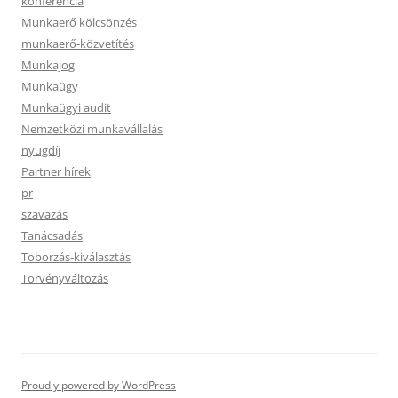
konferencia
Munkaerő kölcsönzés
munkaerő-közvetítés
Munkajog
Munkaügy
Munkaügyi audit
Nemzetközi munkavállalás
nyugdíj
Partner hírek
pr
szavazás
Tanácsadás
Toborzás-kiválasztás
Törvényváltozás
Proudly powered by WordPress